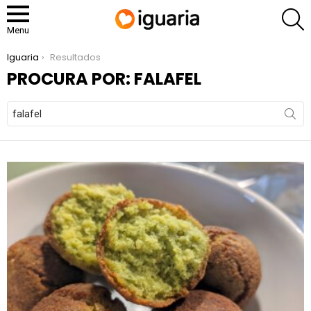
P
Menu
You are here:
Iguaria
Resultados
PROCURA POR: FALAFEL
Search
for: