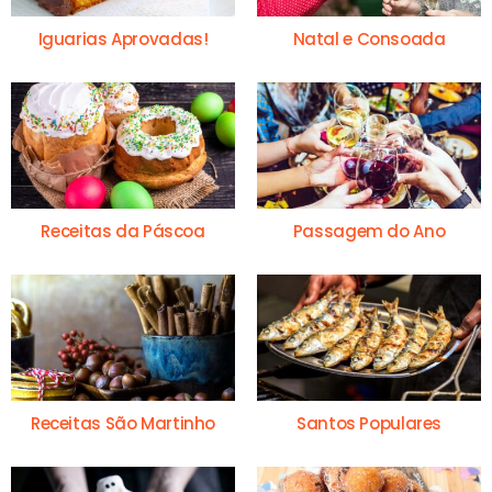
Iguarias Aprovadas!
Natal e Consoada
Receitas da Páscoa
Passagem do Ano
Receitas São Martinho
Santos Populares