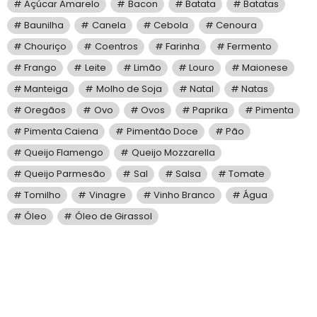
Açúcar Amarelo
Bacon
Batata
Batatas
Baunilha
Canela
Cebola
Cenoura
Chouriço
Coentros
Farinha
Fermento
Frango
Leite
Limão
Louro
Maionese
Manteiga
Molho de Soja
Natal
Natas
Oregãos
Ovo
Ovos
Paprika
Pimenta
Pimenta Caiena
Pimentão Doce
Pão
Queijo Flamengo
Queijo Mozzarella
Queijo Parmesão
Sal
Salsa
Tomate
Tomilho
Vinagre
Vinho Branco
Água
Óleo
Óleo de Girassol