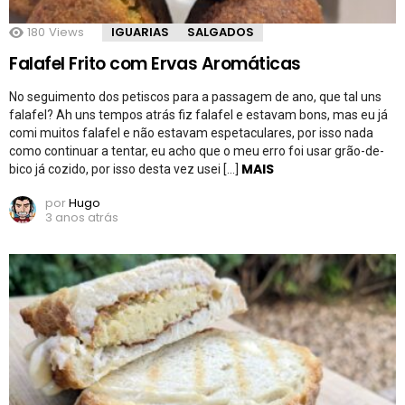
180
Views
IGUARIAS
SALGADOS
Falafel Frito com Ervas Aromáticas
No seguimento dos petiscos para a passagem de ano, que tal uns
falafel? Ah uns tempos atrás fiz falafel e estavam bons, mas eu já
comi muitos falafel e não estavam espetaculares, por isso nada
como continuar a tentar, eu acho que o meu erro foi usar grão-de-
MAIS
bico já cozido, por isso desta vez usei […]
por
Hugo
3 anos atrás