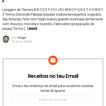
F
Listagem de Termos A B C D E F G H I J K L M N O P Q R S T U V W X Y
Z Termo Descrição Fabada Guisado tradicional espanhol, originário
das Astúrias, feito com feijão branco grande cozinhado lentamente
com chouriço, morcela e toucinho. Fabrication (preparação de
MAIS
peças) Termo […]
por
Hugo
13 anos atrás
Receitas no teu Email
Envia o teu endereço de email para receberes receitas
novas do Iguaria.
Endereço
de
email