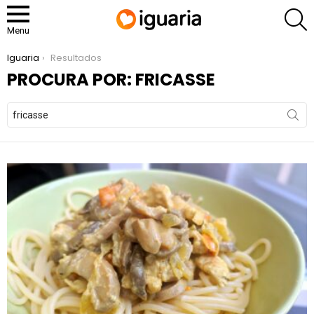
P
Menu
You are here:
Iguaria
Resultados
PROCURA POR: FRICASSE
Search
for: