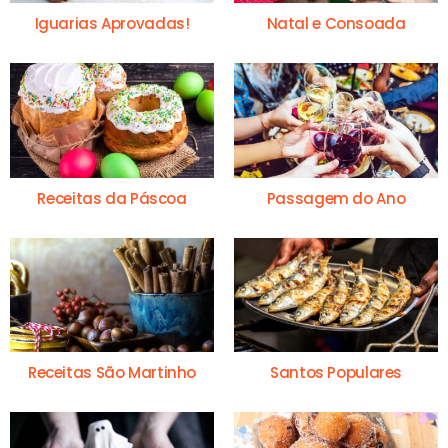
Iguarias Aprovadas!
Natal e Consoada
Receitas da Páscoa
Passagem do Ano
Receitas São Martinho
Santos Populares