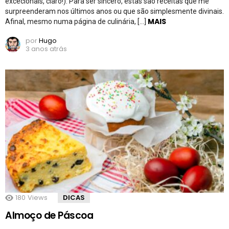
excecionais, claro!). Para ser sincero, estas são receitas que me
surpreenderam nos últimos anos ou que são simplesmente divinais.
MAIS
Afinal, mesmo numa página de culinária, […]
por
Hugo
3 anos atrás
180
Views
DICAS
Almoço de Páscoa