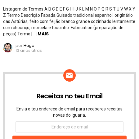
Listagem de Termos A B C D E F G H I J K L M N O P Q R S T U V W X Y
Z Termo Descrição Fabada Guisado tradicional espanhol, originário
das Astúrias, feito com feijão branco grande cozinhado lentamente
com chouriço, morcela e toucinho. Fabrication (preparação de
MAIS
peças) Termo […]
por
Hugo
13 anos atrás
Receitas no teu Email
Envia o teu endereço de email para receberes receitas
novas do Iguaria.
Endereço
de
email