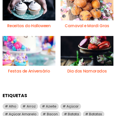
Receitas do Halloween
Carnaval e Mardi Gras
Festas de Aniversário
Dia dos Namorados
ETIQUETAS
Alho
Arroz
Azeite
Açúcar
Açúcar Amarelo
Bacon
Batata
Batatas