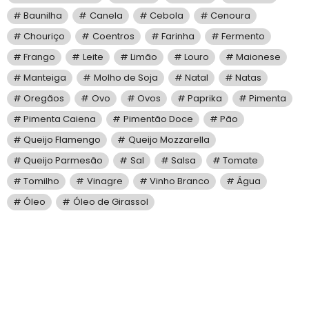
Baunilha
Canela
Cebola
Cenoura
Chouriço
Coentros
Farinha
Fermento
Frango
Leite
Limão
Louro
Maionese
Manteiga
Molho de Soja
Natal
Natas
Oregãos
Ovo
Ovos
Paprika
Pimenta
Pimenta Caiena
Pimentão Doce
Pão
Queijo Flamengo
Queijo Mozzarella
Queijo Parmesão
Sal
Salsa
Tomate
Tomilho
Vinagre
Vinho Branco
Água
Óleo
Óleo de Girassol