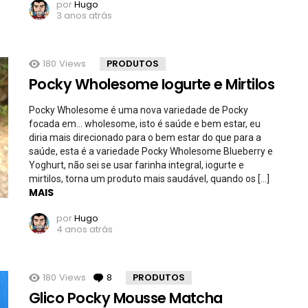
por
Hugo
3 anos atrás
180
Views
PRODUTOS
Pocky Wholesome Iogurte e Mirtilos
Pocky Wholesome é uma nova variedade de Pocky
focada em… wholesome, isto é saúde e bem estar, eu
diria mais direcionado para o bem estar do que para a
saúde, esta é a variedade Pocky Wholesome Blueberry e
Yoghurt, não sei se usar farinha integral, iogurte e
mirtilos, torna um produto mais saudável, quando os […]
MAIS
por
Hugo
4 anos atrás
180
Views
8
Comentários
PRODUTOS
Glico Pocky Mousse Matcha