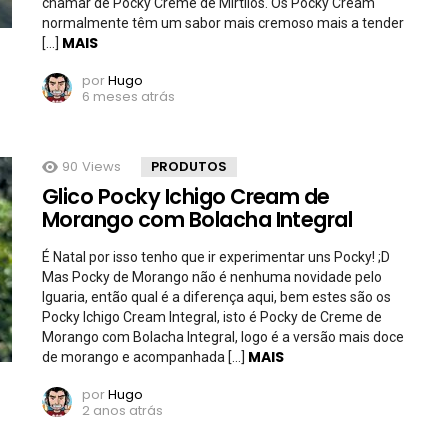
chamar de Pocky Creme de Mirtilos. Os Pocky Cream
normalmente têm um sabor mais cremoso mais a tender
MAIS
[…]
por
Hugo
6 meses atrás
90
Views
PRODUTOS
Glico Pocky Ichigo Cream de
Morango com Bolacha Integral
É Natal por isso tenho que ir experimentar uns Pocky! ;D
Mas Pocky de Morango não é nenhuma novidade pelo
Iguaria, então qual é a diferença aqui, bem estes são os
Pocky Ichigo Cream Integral, isto é Pocky de Creme de
Morango com Bolacha Integral, logo é a versão mais doce
MAIS
de morango e acompanhada […]
por
Hugo
2 anos atrás