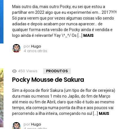
Mais outro dia, mais outro Pocky, eu sei que estou a
partilhar em 2022 algo que eu experimentei em… 2017?!?!
Só para verem que por vezes algumas coisas vão sendo
adiadas e depois acabam por nunca aparecer… de
qualquer forma esta versão de Pocky ainda é vendida e
MAIS
logo ainda é relevante! Yay \^_^/ Os […]
por
Hugo
4 anos atrás
450
Views
PRODUTOS
Pocky Mousse de Sakura
Sim a época de florir Sakura (um tipo de flor de cerejeira)
dura mais ou menos 1 mês no Japão, do fim de Março
até meio ou fim de Abril, claro que não é tudo ao mesmo
tempo, ela começa numa ponta da ilha e aos poucos vai
MAIS
percorrendo a ilha inteira, começando no sul […]
por
Hugo
4 anos atrás