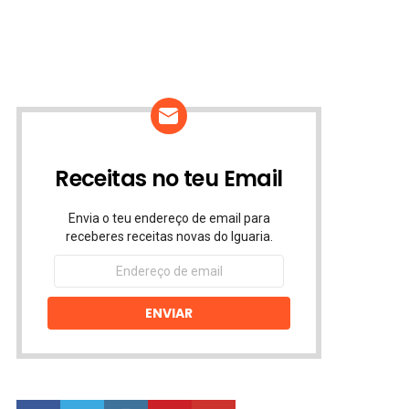
Receitas no teu Email
Envia o teu endereço de email para
receberes receitas novas do Iguaria.
Endereço
de
email
ENVIAR
facebook
twitter
instagram
pinterest
youtube