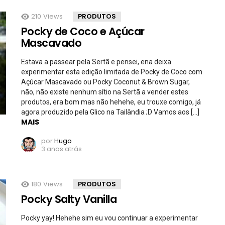
210
Views
PRODUTOS
Pocky de Coco e Açúcar
Mascavado
Estava a passear pela Sertã e pensei, ena deixa
experimentar esta edição limitada de Pocky de Coco com
Açúcar Mascavado ou Pocky Coconut & Brown Sugar,
não, não existe nenhum sítio na Sertã a vender estes
produtos, era bom mas não hehehe, eu trouxe comigo, já
agora produzido pela Glico na Tailândia ;D Vamos aos […]
MAIS
por
Hugo
3 anos atrás
180
Views
PRODUTOS
Pocky Salty Vanilla
Pocky yay! Hehehe sim eu vou continuar a experimentar