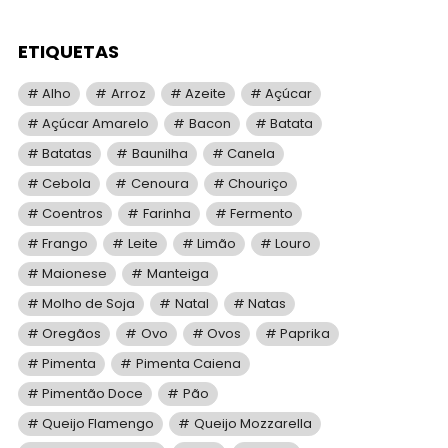
ETIQUETAS
Alho
Arroz
Azeite
Açúcar
Açúcar Amarelo
Bacon
Batata
Batatas
Baunilha
Canela
Cebola
Cenoura
Chouriço
Coentros
Farinha
Fermento
Frango
Leite
Limão
Louro
Maionese
Manteiga
Molho de Soja
Natal
Natas
Oregãos
Ovo
Ovos
Paprika
Pimenta
Pimenta Caiena
Pimentão Doce
Pão
Queijo Flamengo
Queijo Mozzarella