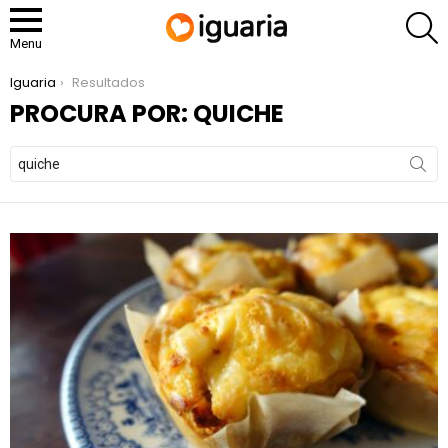
P
Menu
You are here:
Iguaria
Resultados
PROCURA POR: QUICHE
Search
for: