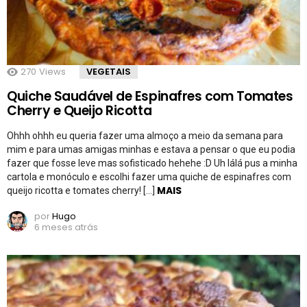
270
Views
VEGETAIS
Quiche Saudável de Espinafres com Tomates
Cherry e Queijo Ricotta
Ohhh ohhh eu queria fazer uma almoço a meio da semana para
mim e para umas amigas minhas e estava a pensar o que eu podia
fazer que fosse leve mas sofisticado hehehe :D Uh lálá pus a minha
cartola e monóculo e escolhi fazer uma quiche de espinafres com
MAIS
queijo ricotta e tomates cherry! […]
por
Hugo
6 meses atrás