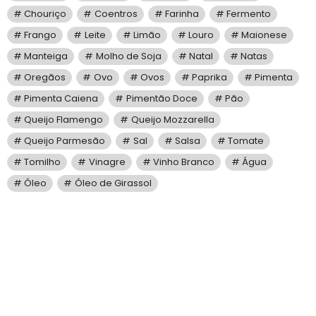
Chouriço
Coentros
Farinha
Fermento
Frango
Leite
Limão
Louro
Maionese
Manteiga
Molho de Soja
Natal
Natas
Oregãos
Ovo
Ovos
Paprika
Pimenta
Pimenta Caiena
Pimentão Doce
Pão
Queijo Flamengo
Queijo Mozzarella
Queijo Parmesão
Sal
Salsa
Tomate
Tomilho
Vinagre
Vinho Branco
Água
Óleo
Óleo de Girassol