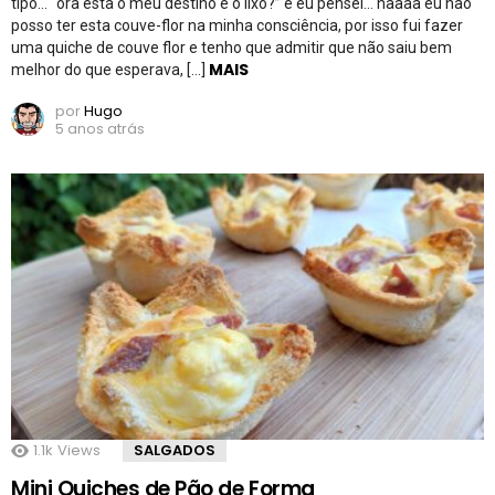
tipo… “ora esta o meu destino é o lixo?” e eu pensei… naaaa eu não
posso ter esta couve-flor na minha consciência, por isso fui fazer
uma quiche de couve flor e tenho que admitir que não saiu bem
MAIS
melhor do que esperava, […]
por
Hugo
5 anos atrás
1.1k
Views
SALGADOS
Mini Quiches de Pão de Forma