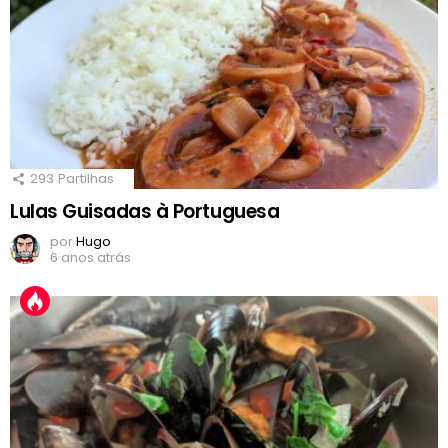
293
Partilhas
Lulas Guisadas à Portuguesa
por
Hugo
6 anos atrás