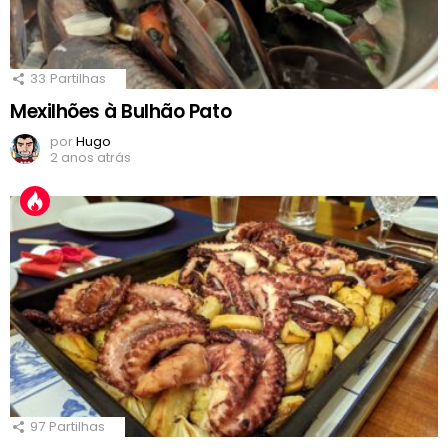
33
Partilhas
Mexilhões à Bulhão Pato
por
Hugo
2 anos atrás
97
Partilhas