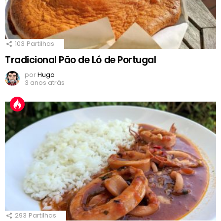
103
Partilhas
Tradicional Pão de Ló de Portugal
por
Hugo
3 anos atrás
293
Partilhas