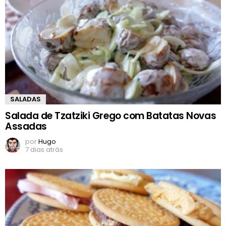
SALADAS
Salada de Tzatziki Grego com Batatas Novas
Assadas
por
Hugo
7 dias atrás