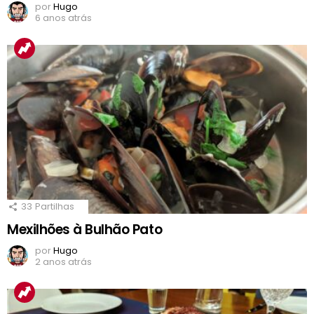
por
Hugo
6 anos atrás
33
Partilhas
Mexilhões à Bulhão Pato
por
Hugo
2 anos atrás