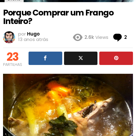
Porque Comprar um Frango
Inteiro?
por
Hugo
Co
2.6k
Views
2
13 anos atrás
23
PARTILHAS