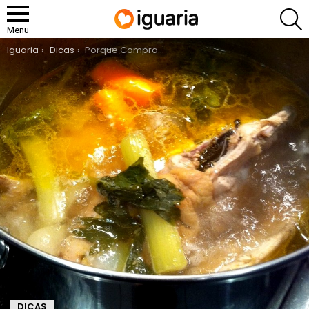
P
Menu
You are here:
Iguaria
Dicas
Porque Comprar um Frango Inteiro?
DICAS