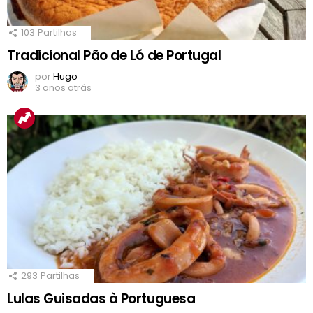
103
Partilhas
Tradicional Pão de Ló de Portugal
por
Hugo
3 anos atrás
293
Partilhas
Lulas Guisadas à Portuguesa