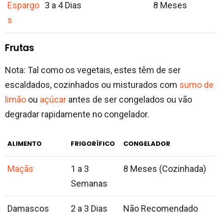
Espargo
3 a 4 Dias
8 Meses
s
Frutas
Nota: Tal como os vegetais, estes têm de ser
escaldados, cozinhados ou misturados com
sumo de
limão
ou
açúcar
antes de ser congelados ou vão
degradar rapidamente no congelador.
ALIMENTO
FRIGORÍFICO
CONGELADOR
Maçãs
1 a 3
8 Meses (Cozinhada)
Semanas
Damascos
2 a 3 Dias
Não Recomendado