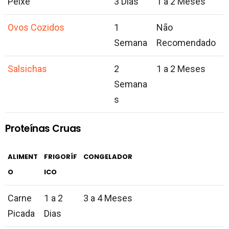
Peixe
3 Dias
1 a 2 Meses
Ovos Cozidos
1
Não
Semana
Recomendado
Salsichas
2
1 a 2 Meses
Semana
s
Proteínas Cruas
ALIMENT
FRIGORÍF
CONGELADOR
O
ICO
Carne
1 a 2
3 a 4 Meses
Picada
Dias