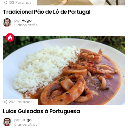
103
Partilhas
Tradicional Pão de Ló de Portugal
por
Hugo
3 anos atrás
293
Partilhas
Lulas Guisadas à Portuguesa
por
Hugo
6 anos atrás