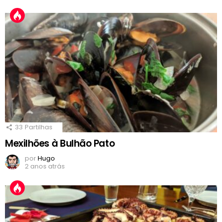
33
Partilhas
Mexilhões à Bulhão Pato
por
Hugo
2 anos atrás