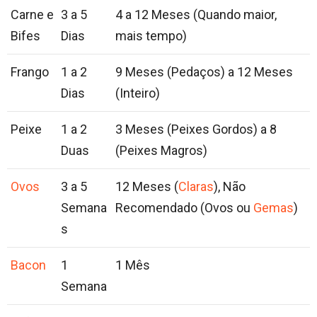
Carne e
3 a 5
4 a 12 Meses (Quando maior,
Bifes
Dias
mais tempo)
Frango
1 a 2
9 Meses (Pedaços) a 12 Meses
Dias
(Inteiro)
Peixe
1 a 2
3 Meses (Peixes Gordos) a 8
Duas
(Peixes Magros)
Ovos
3 a 5
12 Meses (
Claras
), Não
Semana
Recomendado (Ovos ou
Gemas
)
s
Bacon
1
1 Mês
Semana