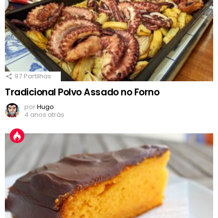
97
Partilhas
Tradicional Polvo Assado no Forno
por
Hugo
4 anos atrás