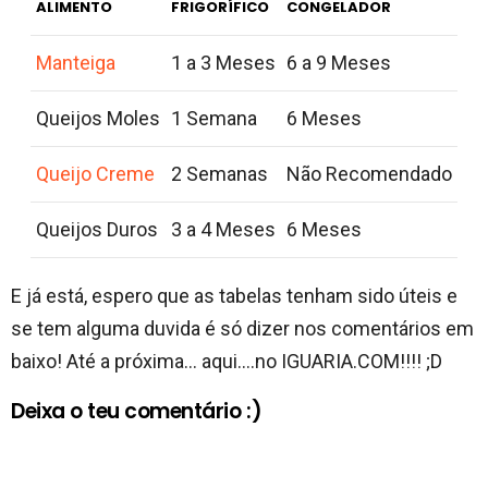
ALIMENTO
FRIGORÍFICO
CONGELADOR
Manteiga
1 a 3 Meses
6 a 9 Meses
Queijos Moles
1 Semana
6 Meses
Queijo Creme
2 Semanas
Não Recomendado
Queijos Duros
3 a 4 Meses
6 Meses
E já está, espero que as tabelas tenham sido úteis e
se tem alguma duvida é só dizer nos comentários em
baixo! Até a próxima… aqui….no IGUARIA.COM!!!! ;D
Deixa o teu comentário :)