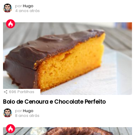
por
Hugo
4 anos atrás
696
Partilhas
Bolo de Cenoura e Chocolate Perfeito
por
Hugo
8 anos atrás