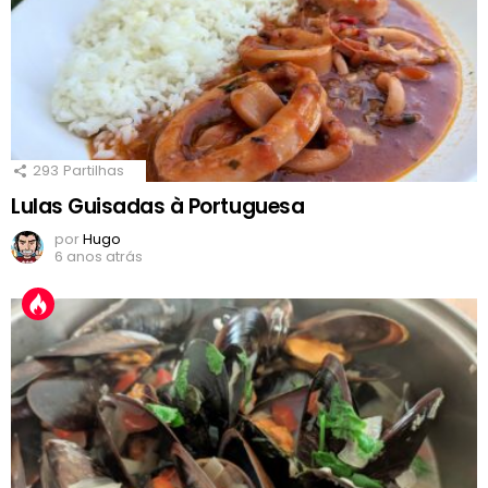
293
Partilhas
Lulas Guisadas à Portuguesa
por
Hugo
6 anos atrás