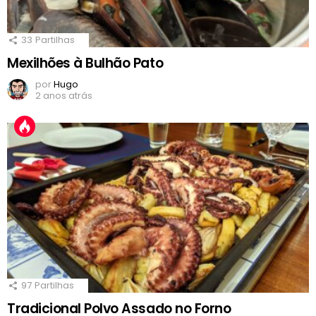
33
Partilhas
Mexilhões à Bulhão Pato
por
Hugo
2 anos atrás
97
Partilhas
Tradicional Polvo Assado no Forno