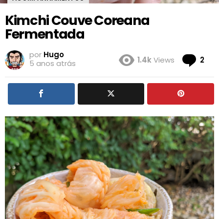
Kimchi Couve Coreana
Fermentada
por
Hugo
Co
1.4k
Views
2
5 anos atrás