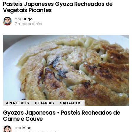
Pasteis Japoneses Gyoza Recheados de
Vegetais Picantes
por
Hugo
7 meses atrás
APERITIVOS
IGUARIAS
SALGADOS
Gyozas Japonesas • Pasteis Recheados de
Carne e Couve
por
Miho