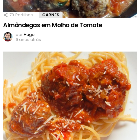
79
Partilhas
CARNES
Almôndegas em Molho de Tomate
por
Hugo
9 anos atrás