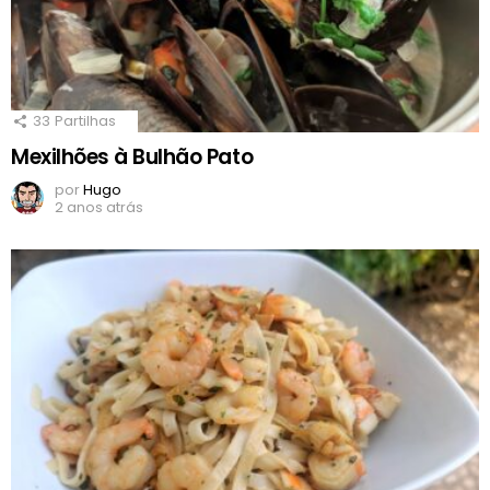
33
Partilhas
Mexilhões à Bulhão Pato
por
Hugo
2 anos atrás