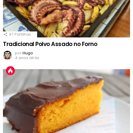
97
Partilhas
Tradicional Polvo Assado no Forno
por
Hugo
4 anos atrás