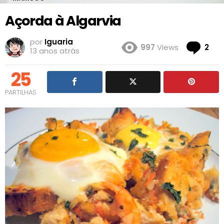
Açorda à Algarvia
por
Iguaria
Co
997
Views
2
13 anos atrás
25
PARTILHAS