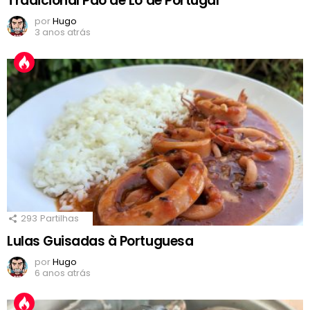
Tradicional Pão de Ló de Portugal
por
Hugo
3 anos atrás
293
Partilhas
Lulas Guisadas à Portuguesa
por
Hugo
6 anos atrás