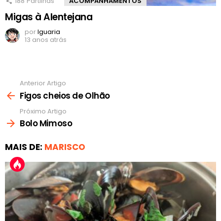
188
Partilhas
ACOMPANHAMENTOS
Migas à Alentejana
por
Iguaria
13 anos atrás
Anterior Artigo
Ver
mais
Figos cheios de Olhão
Próximo Artigo
Bolo Mimoso
MAIS DE:
MARISCO