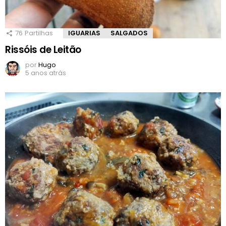
76
Partilhas
IGUARIAS
SALGADOS
Rissóis de Leitão
por
Hugo
5 anos atrás