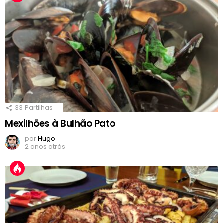
33
Partilhas
Mexilhões à Bulhão Pato
por
Hugo
2 anos atrás