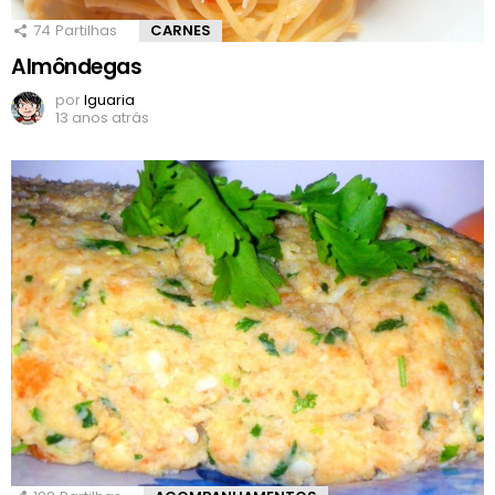
74
Partilhas
CARNES
Almôndegas
por
Iguaria
13 anos atrás