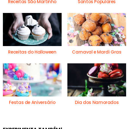
Receitas São Martinho
Santos Populares
Receitas do Halloween
Carnaval e Mardi Gras
Festas de Aniversário
Dia dos Namorados