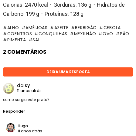
Calorias: 2470 kcal・Gorduras: 136 g・Hidratos de
Carbono: 199 g・Proteínas: 128 g
ALHO
AMÊIJOAS
AZEITE
BERBIGÃO
CEBOLA
COENTROS
CONQUILHAS
MEXILHÃO
OVO
PÃO
PIMENTA
SAL
2 COMENTÁRIOS
DEIXA UMA RESPOSTA
daisy
11 anos atrás
como surgiu este prato?
Responder
Hugo
11 anos atrás