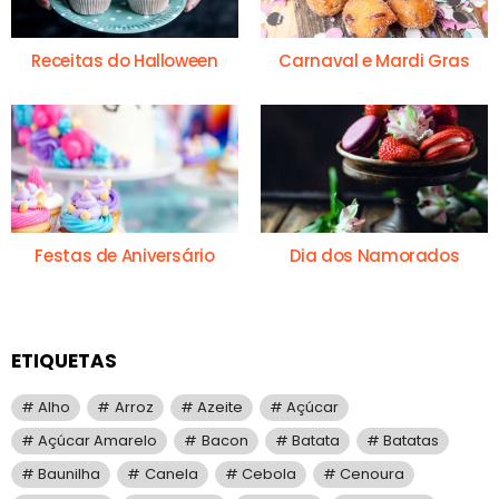
Receitas do Halloween
Carnaval e Mardi Gras
Festas de Aniversário
Dia dos Namorados
ETIQUETAS
Alho
Arroz
Azeite
Açúcar
Açúcar Amarelo
Bacon
Batata
Batatas
Baunilha
Canela
Cebola
Cenoura