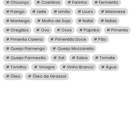
Chouriço
Coentros
Farinha
Fermento
Frango
Leite
Limão
Louro
Maionese
Manteiga
Molho de Soja
Natal
Natas
Oregãos
Ovo
Ovos
Paprika
Pimenta
Pimenta Caiena
Pimentão Doce
Pão
Queijo Flamengo
Queijo Mozzarella
Queijo Parmesão
Sal
Salsa
Tomate
Tomilho
Vinagre
Vinho Branco
Água
Óleo
Óleo de Girassol