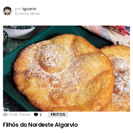
por
Iguaria
13 anos atrás
13.6k
Views
2
Comentários
FRITOS
Filhós do Nordeste Algarvio