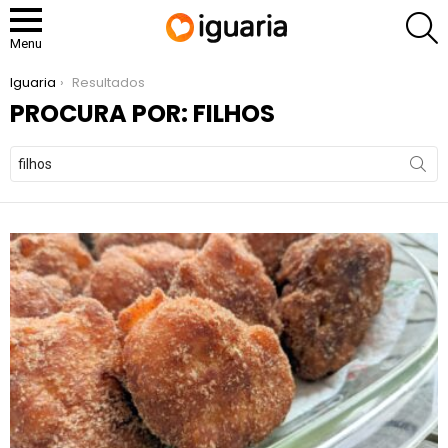
P
Menu
You are here:
Iguaria
Resultados
PROCURA POR: FILHOS
Search
for: