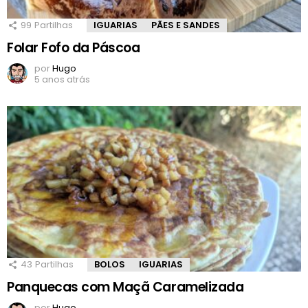
99
Partilhas
IGUARIAS
PÃES E SANDES
Folar Fofo da Páscoa
por
Hugo
5 anos atrás
43
Partilhas
BOLOS
IGUARIAS
Panquecas com Maçã Caramelizada
por
Hugo