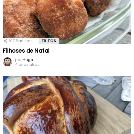
107
Partilhas
FRITOS
Filhoses de Natal
por
Hugo
4 anos atrás