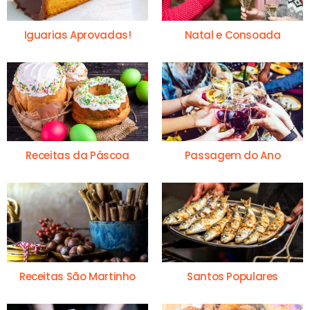
Iguarias Aprovadas!
Natal e Consoada
Receitas da Páscoa
Passagem do Ano
Receitas São Martinho
Santos Populares