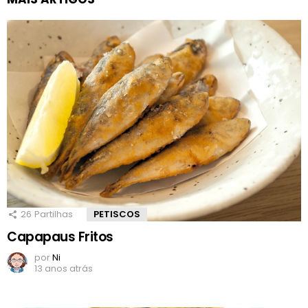
26
Partilhas
PETISCOS
Capapaus Fritos
por
Ni
13 anos atrás