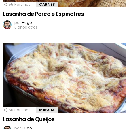
55
Partilhas
CARNES
Lasanha de Porco e Espinafres
por
Hugo
6 anos atrás
50
Partilhas
MASSAS
Lasanha de Queijos
por
Hugo