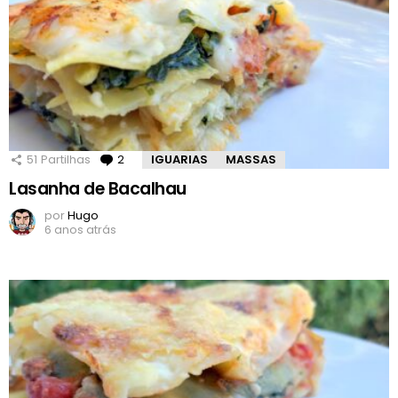
51
Partilhas
2
Comentários
IGUARIAS
MASSAS
Lasanha de Bacalhau
por
Hugo
6 anos atrás