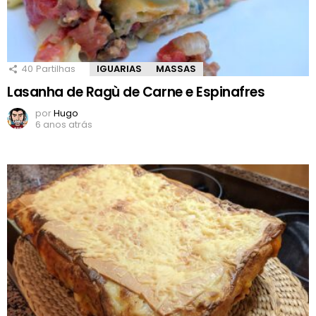
40
Partilhas
IGUARIAS
MASSAS
Lasanha de Ragù de Carne e Espinafres
por
Hugo
6 anos atrás