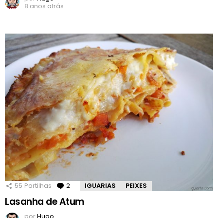
8 anos atrás
55
Partilhas
2
Comentários
IGUARIAS
PEIXES
Lasanha de Atum
por
Hugo