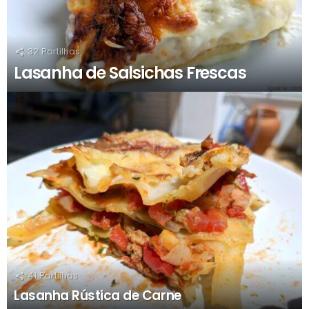
32
Partilhas
Lasanha de Salsichas Frescas
41
Partilhas
Lasanha Rústica de Carne