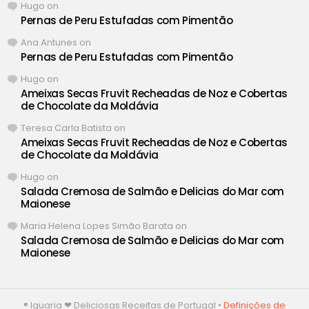
Hugo
on
Pernas de Peru Estufadas com Pimentão
Ana Antunes
on
Pernas de Peru Estufadas com Pimentão
Hugo
on
Ameixas Secas Fruvit Recheadas de Noz e Cobertas
de Chocolate da Moldávia
Teresa Carla Batista
on
Ameixas Secas Fruvit Recheadas de Noz e Cobertas
de Chocolate da Moldávia
Hugo
on
Salada Cremosa de Salmão e Delicias do Mar com
Maionese
Maria Helena Lopes Simão Barata
on
Salada Cremosa de Salmão e Delicias do Mar com
Maionese
® Iguaria ❤ Deliciosas Receitas de Portugal •
Definições de