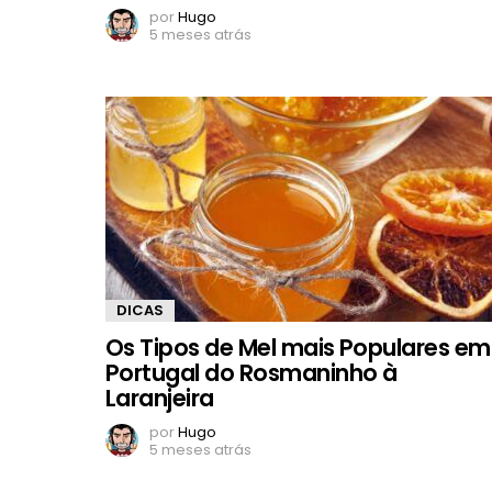
por
Hugo
5 meses atrás
DICAS
Os Tipos de Mel mais Populares em
Portugal do Rosmaninho à
Laranjeira
por
Hugo
5 meses atrás