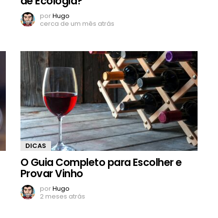
de Ecologia?
por
Hugo
cerca de um mês atrás
DICAS
O Guia Completo para Escolher e
Provar Vinho
por
Hugo
2 meses atrás