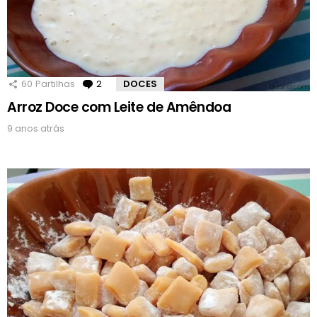
60
Partilhas
2
Comentários
DOCES
Arroz Doce com Leite de Amêndoa
9 anos atrás