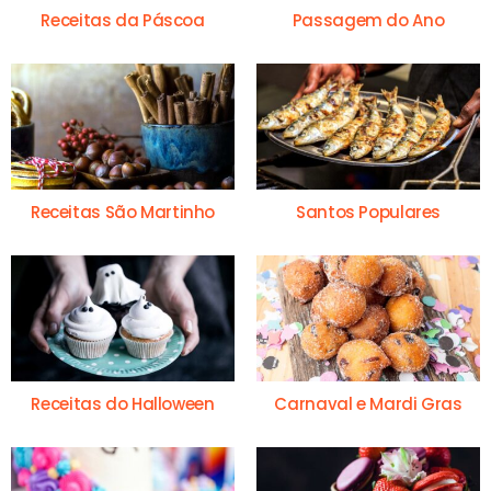
Receitas da Páscoa
Passagem do Ano
Receitas São Martinho
Santos Populares
Receitas do Halloween
Carnaval e Mardi Gras