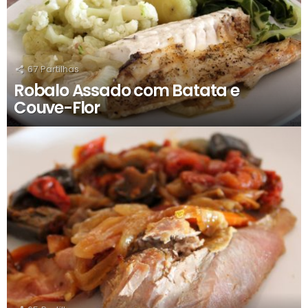
67
Partilhas
Robalo Assado com Batata e
Couve-Flor