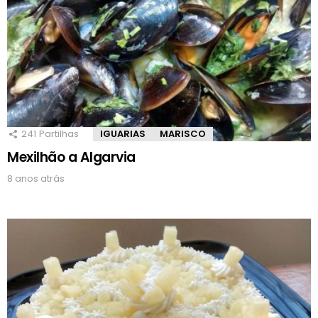
241
Partilhas
IGUARIAS
MARISCO
Mexilhão a Algarvia
8 anos atrás