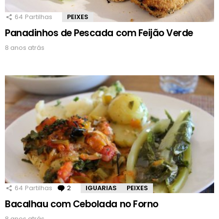
64
Partilhas
PEIXES
Panadinhos de Pescada com Feijão Verde
8 anos atrás
64
Partilhas
2
Comentários
IGUARIAS
PEIXES
Bacalhau com Cebolada no Forno
8 anos atrás