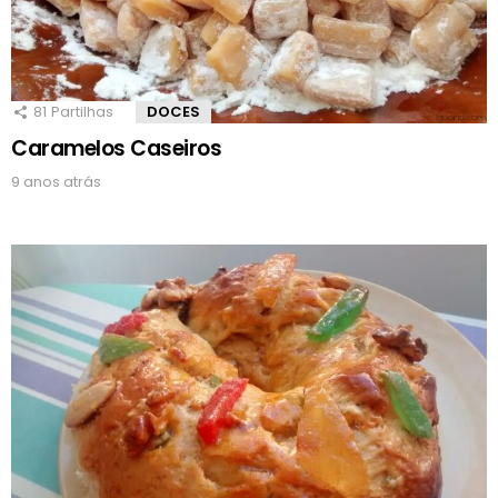
81
Partilhas
DOCES
Caramelos Caseiros
9 anos atrás