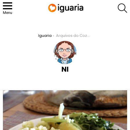
P
Menu
You are here:
Iguaria
Arquivos do Cozinheiro: Ni
NI
RECOMENDADOS