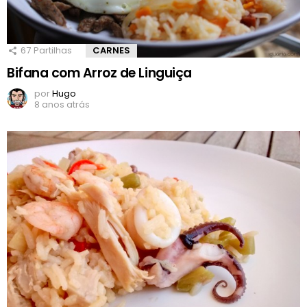
67
Partilhas
CARNES
Bifana com Arroz de Linguiça
por
Hugo
8 anos atrás