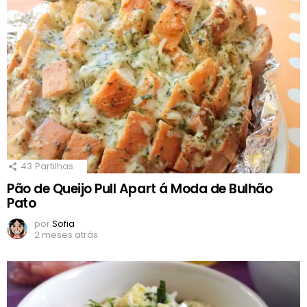
43
Partilhas
Pão de Queijo Pull Apart á Moda de Bulhão
Pato
por
Sofia
2 meses atrás