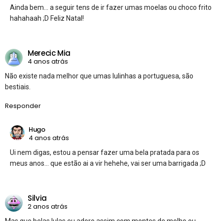
Ainda bem… a seguir tens de ir fazer umas moelas ou choco frito
hahahaah ;D Feliz Natal!
Merecic Mia
4 anos atrás
Não existe nada melhor que umas lulinhas a portuguesa, são
bestiais.
Responder
Hugo
4 anos atrás
Ui nem digas, estou a pensar fazer uma bela pratada para os
meus anos… que estão ai a vir hehehe, vai ser uma barrigada ;D
Silvia
2 anos atrás
Mas que belas lulas eu adoro assim com montes de molho ou