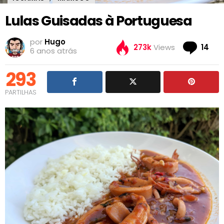
Lulas Guisadas à Portuguesa
por
Hugo
Co
273k
Views
14
6 anos atrás
293
PARTILHAS