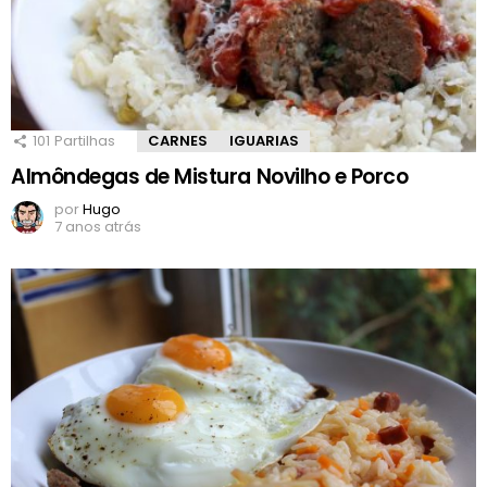
101
Partilhas
CARNES
IGUARIAS
Almôndegas de Mistura Novilho e Porco
por
Hugo
7 anos atrás