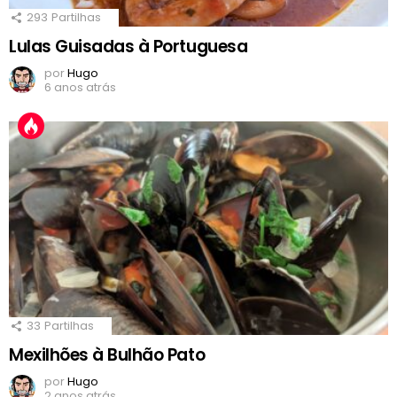
293
Partilhas
Lulas Guisadas à Portuguesa
por
Hugo
6 anos atrás
33
Partilhas
Mexilhões à Bulhão Pato
por
Hugo
2 anos atrás