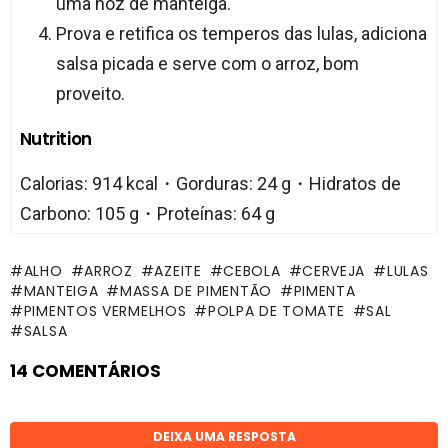
uma noz de manteiga.
Prova e retifica os temperos das lulas, adiciona
salsa picada e serve com o arroz, bom
proveito.
Nutrition
Calorias: 914 kcal・Gorduras: 24 g・Hidratos de
Carbono: 105 g・Proteínas: 64 g
ALHO
ARROZ
AZEITE
CEBOLA
CERVEJA
LULAS
MANTEIGA
MASSA DE PIMENTÃO
PIMENTA
PIMENTOS VERMELHOS
POLPA DE TOMATE
SAL
SALSA
14 COMENTÁRIOS
DEIXA UMA RESPOSTA