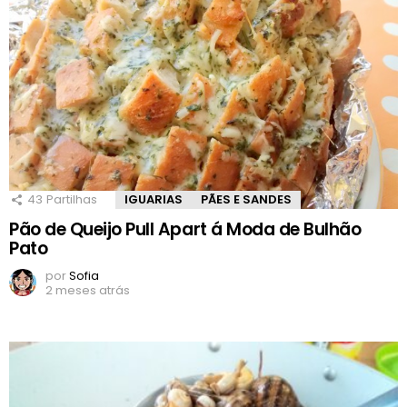
43
Partilhas
IGUARIAS
PÃES E SANDES
Pão de Queijo Pull Apart á Moda de Bulhão
Pato
por
Sofia
2 meses atrás