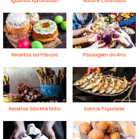
Iguarias Aprovadas!
Natal e Consoada
Receitas da Páscoa
Passagem do Ano
Receitas São Martinho
Santos Populares