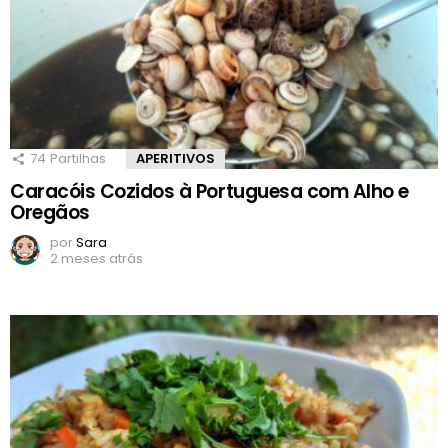
74
Partilhas
APERITIVOS
Caracóis Cozidos à Portuguesa com Alho e
Oregãos
por
Sara
2 meses atrás