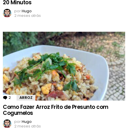
20 Minutos
por
Hugo
2 meses atrás
2
Comentários
ARROZ
Como Fazer Arroz Frito de Presunto com
Cogumelos
por
Hugo
2 meses atrás