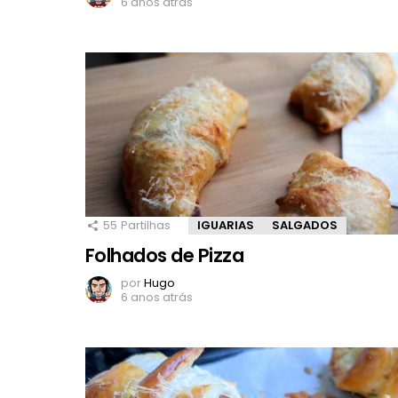
6 anos atrás
55
Partilhas
IGUARIAS
SALGADOS
Folhados de Pizza
por
Hugo
6 anos atrás