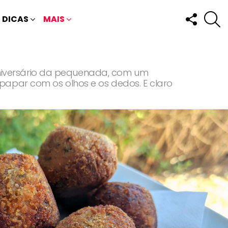
FOLLOW
P
DICAS
MAIS
US
e aniversário da pequenada, com um
papar com os olhos e os dedos. E claro