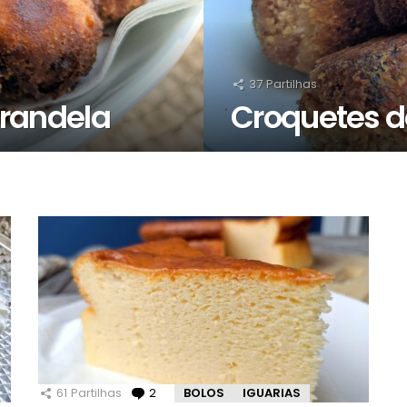
37
Partilhas
irandela
Croquetes d
61
Partilhas
2
Comentários
BOLOS
IGUARIAS