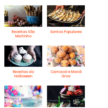
Receitas São
Santos Populares
Martinho
Receitas do
Carnaval e Mardi
Halloween
Gras