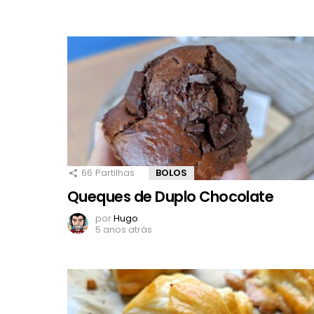
66
Partilhas
BOLOS
Queques de Duplo Chocolate
por
Hugo
5 anos atrás