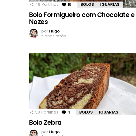
49
Partilhas
16
Comentários
BOLOS
IGUARIAS
Bolo Formigueiro com Chocolate e
Nozes
por
Hugo
5 anos atrás
50
Partilhas
4
Comentários
BOLOS
IGUARIAS
Bolo Zebra
por
Hugo