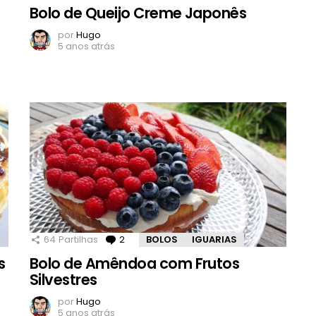
Bolo de Queijo Creme Japonês
por
Hugo
5 anos atrás
64
Partilhas
2
Comentários
BOLOS
IGUARIAS
s
Bolo de Amêndoa com Frutos
Silvestres
por
Hugo
5 anos atrás