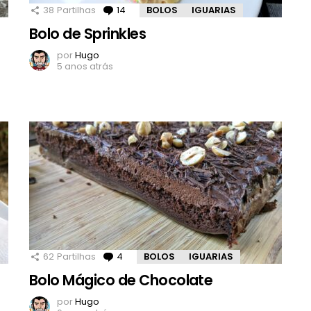
38
Partilhas
14
Comentários
BOLOS
IGUARIAS
Bolo de Sprinkles
por
Hugo
5 anos atrás
62
Partilhas
4
Comentários
BOLOS
IGUARIAS
Bolo Mágico de Chocolate
por
Hugo