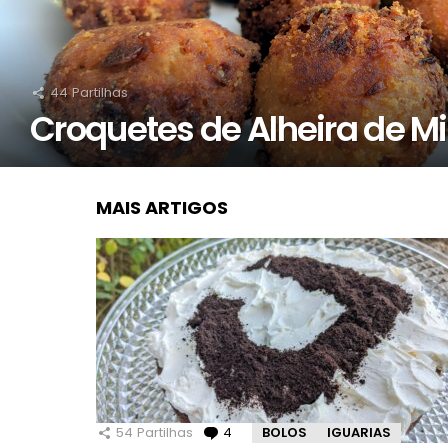
44
Partilhas
Croquetes de Alheira de M
MAIS ARTIGOS
54
Partilhas
4
Comentários
BOLOS
IGUARIAS