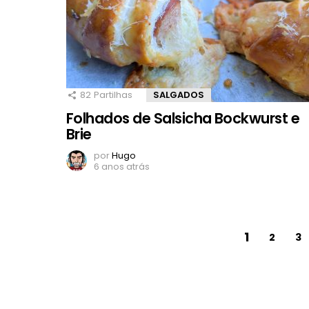
82
Partilhas
SALGADOS
Folhados de Salsicha Bockwurst e
Brie
por
Hugo
6 anos atrás
1
2
3