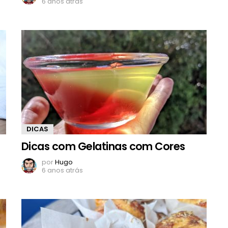
6 anos atrás
DICAS
Dicas com Gelatinas com Cores
por
Hugo
6 anos atrás