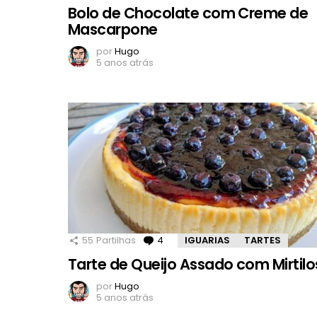
Bolo de Chocolate com Creme de
Mascarpone
por
Hugo
5 anos atrás
55
Partilhas
4
Comentários
IGUARIAS
TARTES
Tarte de Queijo Assado com Mirtilo
por
Hugo
5 anos atrás