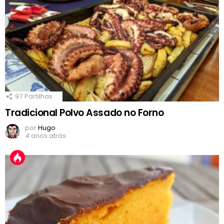
97
Partilhas
Tradicional Polvo Assado no Forno
por
Hugo
4 anos atrás