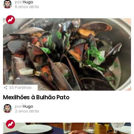
por
Hugo
6 anos atrás
33
Partilhas
Mexilhões à Bulhão Pato
por
Hugo
2 anos atrás