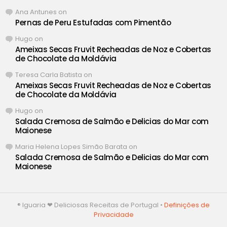
Ana Antunes
on
Pernas de Peru Estufadas com Pimentão
Hugo
on
Ameixas Secas Fruvit Recheadas de Noz e Cobertas
de Chocolate da Moldávia
Teresa Carla Batista
on
Ameixas Secas Fruvit Recheadas de Noz e Cobertas
de Chocolate da Moldávia
Hugo
on
Salada Cremosa de Salmão e Delicias do Mar com
Maionese
Maria Helena Lopes Simão Barata
on
Salada Cremosa de Salmão e Delicias do Mar com
Maionese
® Iguaria ❤ Deliciosas Receitas de Portugal •
Definições de
Privacidade