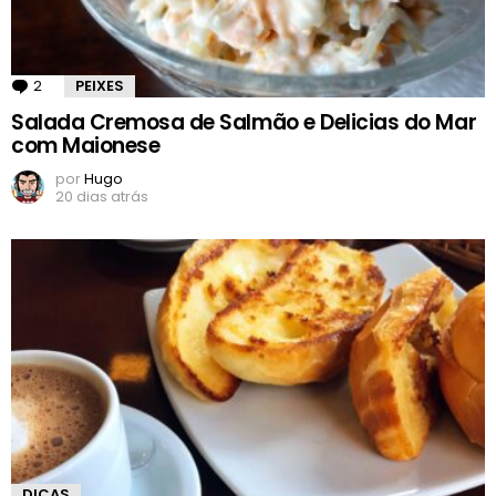
2
Comentários
PEIXES
Salada Cremosa de Salmão e Delicias do Mar
com Maionese
por
Hugo
20 dias atrás
DICAS