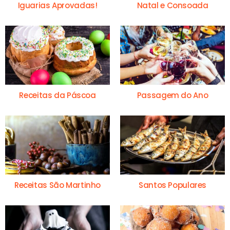
Iguarias Aprovadas!
Natal e Consoada
Receitas da Páscoa
Passagem do Ano
Receitas São Martinho
Santos Populares