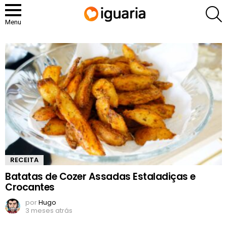
P
Menu
MAIS
ARTIGOS
RECEITA
Batatas de Cozer Assadas Estaladiças e
Crocantes
por
Hugo
3 meses atrás