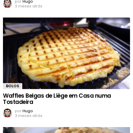
por
Hugo
3 meses atrás
BOLOS
Waffles Belgas de Liège em Casa numa
Tostadeira
por
Hugo
3 meses atrás