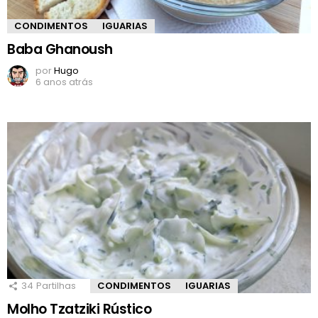
CONDIMENTOS
IGUARIAS
Baba Ghanoush
por
Hugo
6 anos atrás
34
Partilhas
CONDIMENTOS
IGUARIAS
Molho Tzatziki Rústico