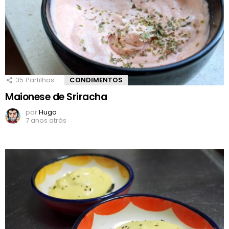
35
Partilhas
CONDIMENTOS
Maionese de Sriracha
por
Hugo
7 anos atrás