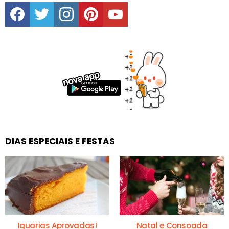
facebook
twitter
instagram
pinterest
youtube
DIAS ESPECIAIS E FESTAS
Iguarias Aprovadas!
Natal e Consoada