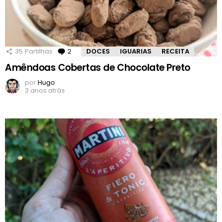
35
Partilhas
2
Comentários
DOCES
IGUARIAS
RECEITA
Amêndoas Cobertas de Chocolate Preto
por
Hugo
3 anos atrás