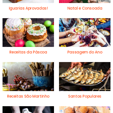
Iguarias Aprovadas!
Natal e Consoada
Receitas da Páscoa
Passagem do Ano
Receitas São Martinho
Santos Populares