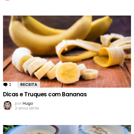
2
Comentários
RECEITA
Dicas e Truques com Bananas
por
Hugo
2 anos atrás