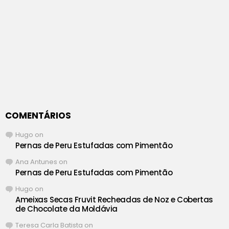
COMENTÁRIOS
Hugo
on
Pernas de Peru Estufadas com Pimentão
Ana Antunes
on
Pernas de Peru Estufadas com Pimentão
Hugo
on
Ameixas Secas Fruvit Recheadas de Noz e Cobertas
de Chocolate da Moldávia
Teresa Carla Batista
on