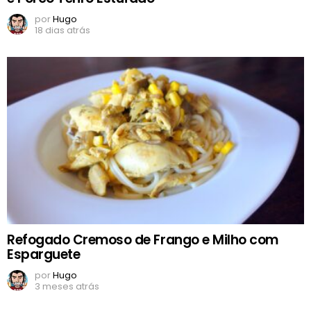
por
Hugo
18 dias atrás
Refogado Cremoso de Frango e Milho com
Esparguete
por
Hugo
3 meses atrás