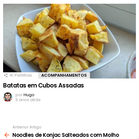
41
Partilhas
ACOMPANHAMENTOS
Batatas em Cubos Assadas
por
Hugo
5 anos atrás
Anterior Artigo
Ver
mais
Noodles de Konjac Salteados com Molho