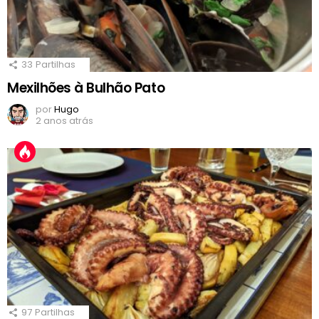
33
Partilhas
Mexilhões à Bulhão Pato
por
Hugo
2 anos atrás
97
Partilhas