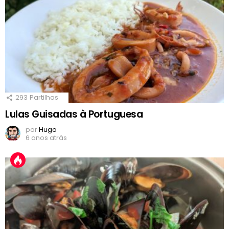
293
Partilhas
Lulas Guisadas à Portuguesa
por
Hugo
6 anos atrás