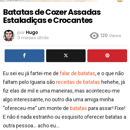
Batatas de Cozer Assadas
Estaladiças e Crocantes
por
Hugo
120
Views
3 meses atrás
Eu sei eu já fartei-me de
falar de batatas
, e o que não
faltam pelo Iguaria são
receitas de batatas
hehehe, já
fiz elas de mil e uma maneiras, mas aconteceu-me
algo interessante, no outro dia uma amiga minha
“ofereceu-me” um monte de
batatas
para assar! Fixe!
E não é nada estranho ou esquisito oferecer batatas a
outra pessoa… acho eu…