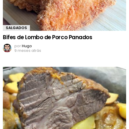
SALGADOS
Bifes de Lombo de Porco Panados
por
Hugo
9 meses atrás