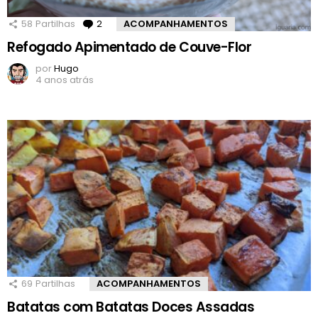
58
Partilhas
2
Comentários
ACOMPANHAMENTOS
Refogado Apimentado de Couve-Flor
por
Hugo
4 anos atrás
69
Partilhas
ACOMPANHAMENTOS
Batatas com Batatas Doces Assadas