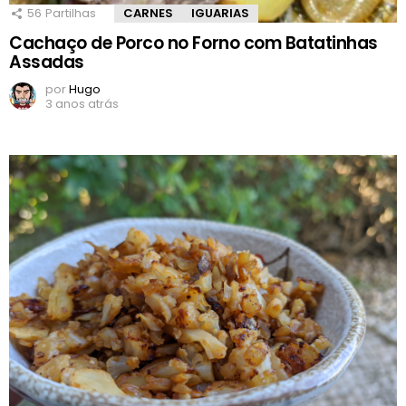
56
Partilhas
CARNES
IGUARIAS
Cachaço de Porco no Forno com Batatinhas
Assadas
por
Hugo
3 anos atrás