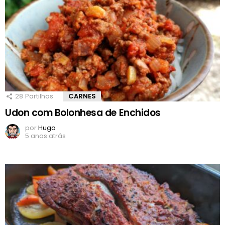
28
Partilhas
CARNES
Udon com Bolonhesa de Enchidos
por
Hugo
5 anos atrás