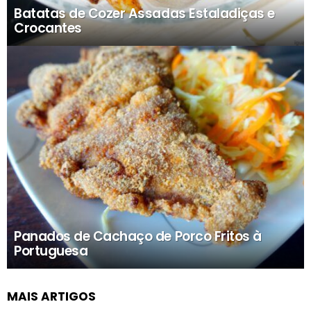
Batatas de Cozer Assadas Estaladiças e
Crocantes
Panados de Cachaço de Porco Fritos à
Portuguesa
MAIS ARTIGOS