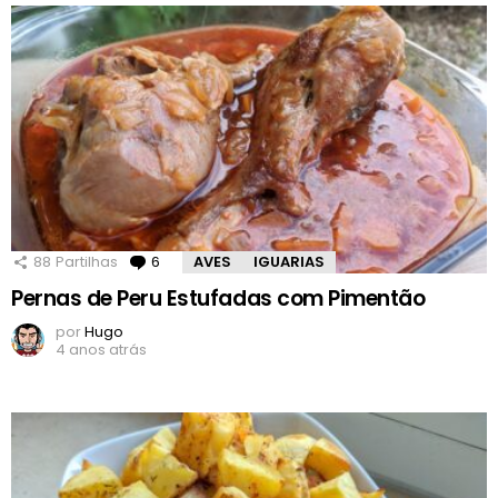
88
Partilhas
6
Comentários
AVES
IGUARIAS
Pernas de Peru Estufadas com Pimentão
por
Hugo
4 anos atrás