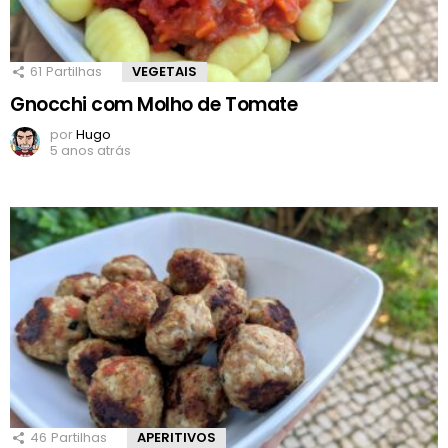
61
Partilhas
VEGETAIS
Gnocchi com Molho de Tomate
por
Hugo
5 anos atrás
46
Partilhas
APERITIVOS