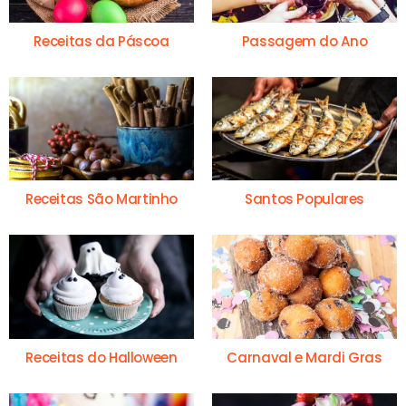
Receitas da Páscoa
Passagem do Ano
Receitas São Martinho
Santos Populares
Receitas do Halloween
Carnaval e Mardi Gras