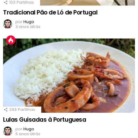
103
Partilhas
Tradicional Pão de Ló de Portugal
por
Hugo
3 anos atrás
293
Partilhas
Lulas Guisadas à Portuguesa
por
Hugo
6 anos atrás