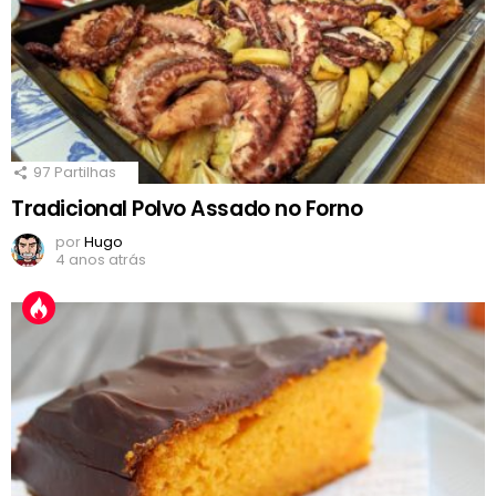
97
Partilhas
Tradicional Polvo Assado no Forno
por
Hugo
4 anos atrás