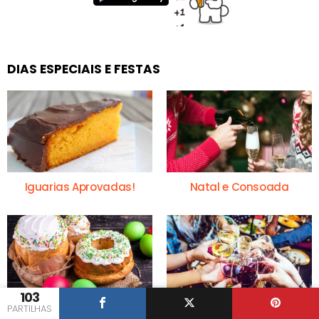
DIAS ESPECIAIS E FESTAS
Iguarias Aprovadas!
Natal e Consoada
103
PARTILHAS
Receitas da Páscoa
Passagem do Ano