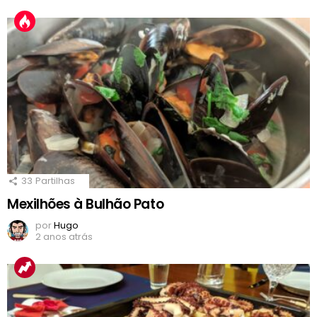
33
Partilhas
Mexilhões à Bulhão Pato
por
Hugo
2 anos atrás