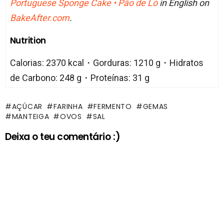
Portuguese Sponge Cake • Pão de Ló
in English on
BakeAfter.com
.
Nutrition
Calorias: 2370 kcal・Gorduras: 1210 g・Hidratos
de Carbono: 248 g・Proteínas: 31 g
AÇÚCAR
FARINHA
FERMENTO
GEMAS
MANTEIGA
OVOS
SAL
Deixa o teu comentário :)