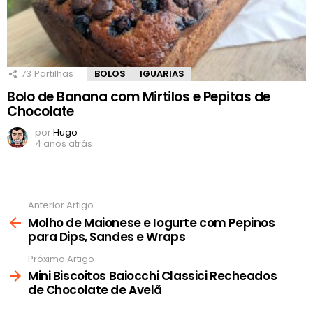
73
Partilhas
BOLOS
IGUARIAS
Bolo de Banana com Mirtilos e Pepitas de
Chocolate
por
Hugo
4 anos atrás
Anterior Artigo
Ver
mais
Molho de Maionese e Iogurte com Pepinos
para Dips, Sandes e Wraps
Próximo Artigo
Mini Biscoitos Baiocchi Classici Recheados
de Chocolate de Avelã