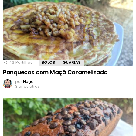
43
Partilhas
BOLOS
IGUARIAS
Panquecas com Maçã Caramelizada
por
Hugo
3 anos atrás