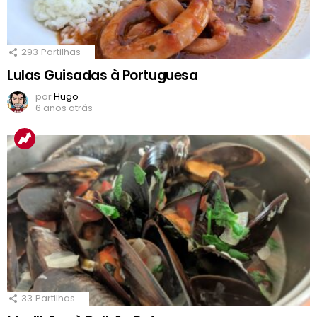
293
Partilhas
Lulas Guisadas à Portuguesa
por
Hugo
6 anos atrás
33
Partilhas