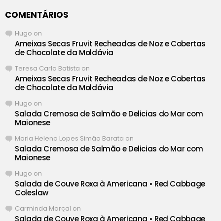
COMENTÁRIOS
Hugo
on
Ameixas Secas Fruvit Recheadas de Noz e Cobertas
de Chocolate da Moldávia
Teresa Carla Batista
on
Ameixas Secas Fruvit Recheadas de Noz e Cobertas
de Chocolate da Moldávia
Hugo
on
Salada Cremosa de Salmão e Delicias do Mar com
Maionese
Maria Helena Lopes Simão Barata
on
Salada Cremosa de Salmão e Delicias do Mar com
Maionese
Hugo
on
Salada de Couve Roxa à Americana • Red Cabbage
Coleslaw
Carminda Marçal
on
Salada de Couve Roxa à Americana • Red Cabbage