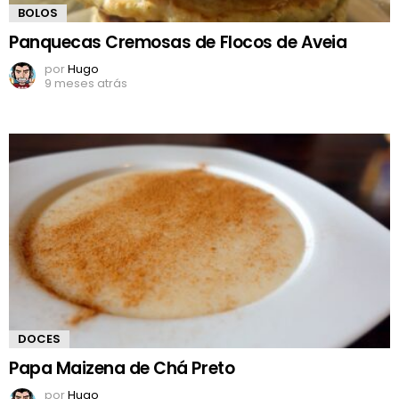
BOLOS
Panquecas Cremosas de Flocos de Aveia
por
Hugo
9 meses atrás
DOCES
Papa Maizena de Chá Preto
por
Hugo