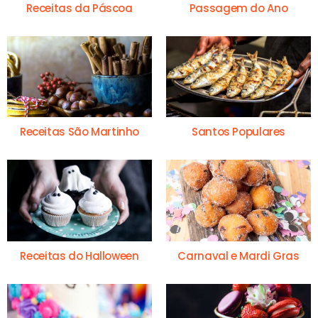
Receitas da Páscoa
Passagem do Ano
Receitas São Martinho
Santos Populares
Receitas do Halloween
Carnaval e Mardi Gras