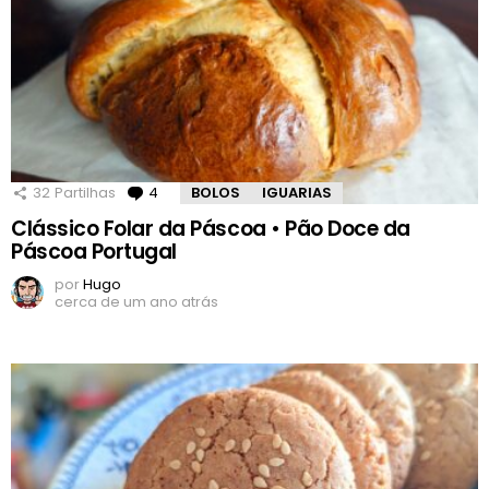
32
Partilhas
4
Comentários
BOLOS
IGUARIAS
Clássico Folar da Páscoa • Pão Doce da
Páscoa Portugal
por
Hugo
cerca de um ano atrás