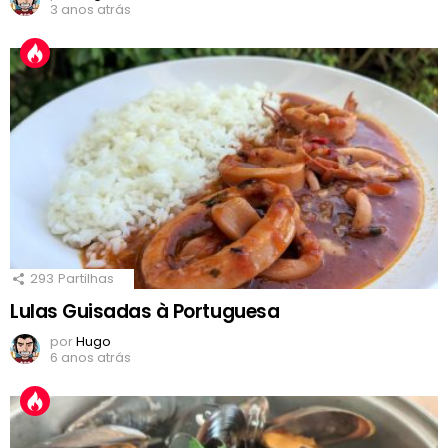
3 anos atrás
293
Partilhas
Lulas Guisadas à Portuguesa
por
Hugo
6 anos atrás