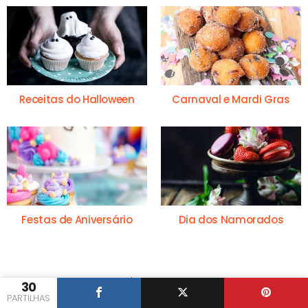
Receitas do Halloween
Carnaval e Mardi Gras
Festas de Aniversário
Dia dos Namorados
EXPERIMENTA TAMBÉM!
30
PARTILHAS