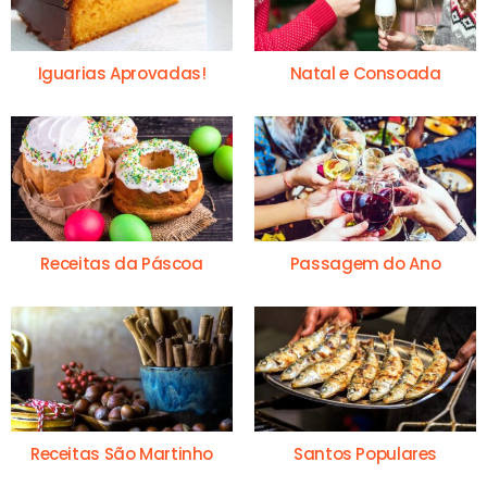
Iguarias Aprovadas!
Natal e Consoada
Receitas da Páscoa
Passagem do Ano
Receitas São Martinho
Santos Populares