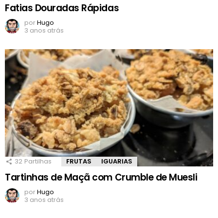
Fatias Douradas Rápidas
por
Hugo
3 anos atrás
32
Partilhas
FRUTAS
IGUARIAS
Tartinhas de Maçã com Crumble de Muesli
por
Hugo
3 anos atrás