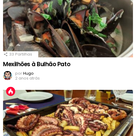
33
Partilhas
Mexilhões à Bulhão Pato
por
Hugo
2 anos atrás