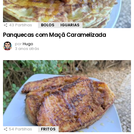
43
Partilhas
BOLOS
IGUARIAS
Panquecas com Maçã Caramelizada
por
Hugo
3 anos atrás
54
Partilhas
FRITOS