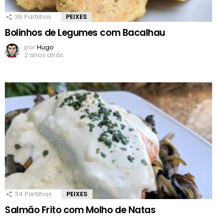
36
Partilhas
PEIXES
Bolinhos de Legumes com Bacalhau
por
Hugo
2 anos atrás
34
Partilhas
PEIXES
Salmão Frito com Molho de Natas