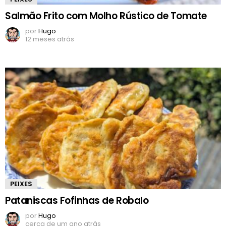
Salmão Frito com Molho Rústico de Tomate
por
Hugo
12 meses atrás
PEIXES
Pataniscas Fofinhas de Robalo
por
Hugo
cerca de um ano atrás