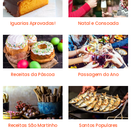
Iguarias Aprovadas!
Natal e Consoada
Receitas da Páscoa
Passagem do Ano
Receitas São Martinho
Santos Populares