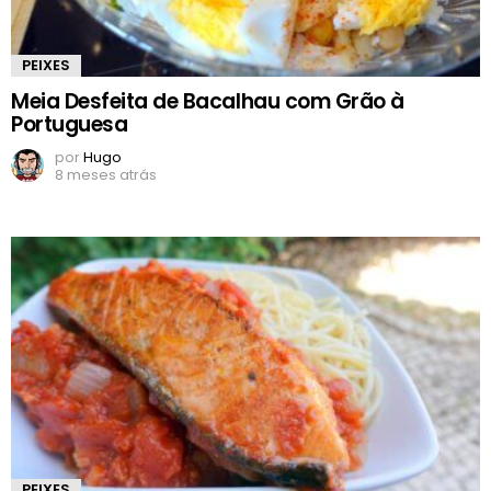
PEIXES
Meia Desfeita de Bacalhau com Grão à
Portuguesa
por
Hugo
8 meses atrás
PEIXES