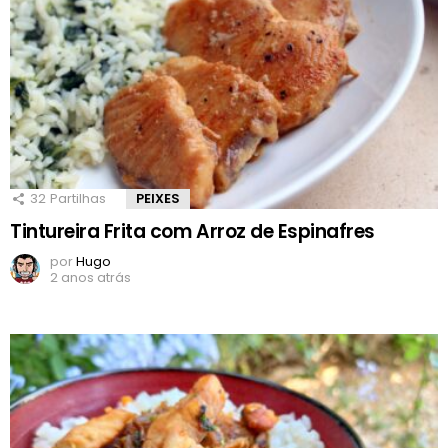
32
Partilhas
PEIXES
Tintureira Frita com Arroz de Espinafres
por
Hugo
2 anos atrás