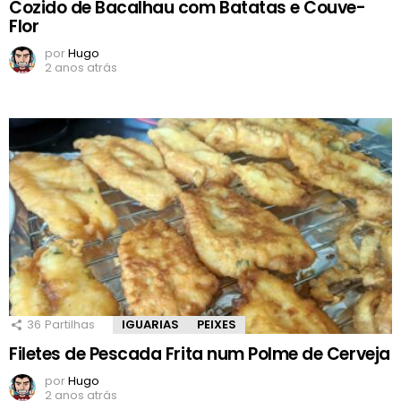
Cozido de Bacalhau com Batatas e Couve-
Flor
por
Hugo
2 anos atrás
36
Partilhas
IGUARIAS
PEIXES
Filetes de Pescada Frita num Polme de Cerveja
por
Hugo
2 anos atrás