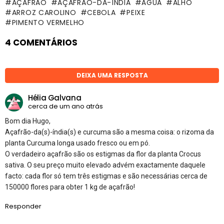
AÇAFRÃO
AÇAFRÃO-DA-ÍNDIA
ÁGUA
ALHO
ARROZ CAROLINO
CEBOLA
PEIXE
PIMENTO VERMELHO
4 COMENTÁRIOS
DEIXA UMA RESPOSTA
Hélia Galvana
cerca de um ano atrás
Bom dia Hugo,
Açafrão-da(s)-índia(s) e curcuma são a mesma coisa: o rizoma da
planta Curcuma longa usado fresco ou em pó.
O verdadeiro açafrão são os estigmas da flor da planta Crocus
sativa. O seu preço muito elevado advém exactamente daquele
facto: cada flor só tem três estigmas e são necessárias cerca de
150000 flores para obter 1 kg de açafrão!
Responder