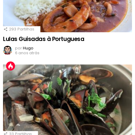
293
Partilhas
Lulas Guisadas à Portuguesa
por
Hugo
6 anos atrás
33
Partilhas