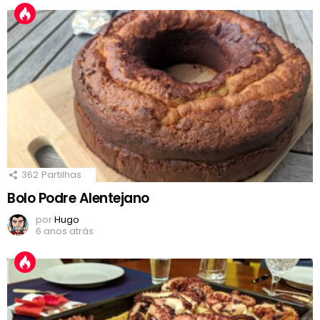
362
Partilhas
Bolo Podre Alentejano
por
Hugo
6 anos atrás