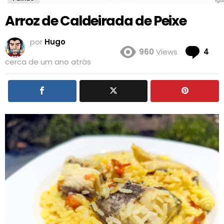
Arroz de Caldeirada de Peixe
por
Hugo
Co
960
Views
4
cerca de um ano atrás