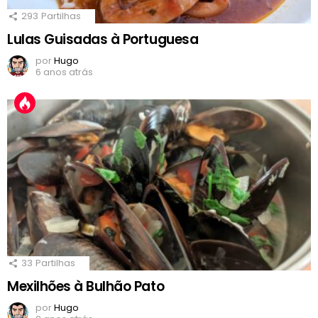
293
Partilhas
Lulas Guisadas à Portuguesa
por
Hugo
6 anos atrás
33
Partilhas
Mexilhões à Bulhão Pato
por
Hugo