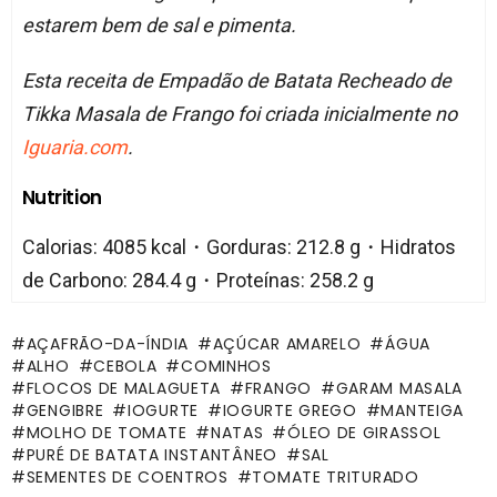
estarem bem de sal e pimenta.
Esta receita de Empadão de Batata Recheado de
Tikka Masala de Frango foi criada inicialmente no
Iguaria.com
.
Nutrition
Calorias: 4085 kcal・Gorduras: 212.8 g・Hidratos
de Carbono: 284.4 g・Proteínas: 258.2 g
AÇAFRÃO-DA-ÍNDIA
AÇÚCAR AMARELO
ÁGUA
ALHO
CEBOLA
COMINHOS
FLOCOS DE MALAGUETA
FRANGO
GARAM MASALA
GENGIBRE
IOGURTE
IOGURTE GREGO
MANTEIGA
MOLHO DE TOMATE
NATAS
ÓLEO DE GIRASSOL
PURÉ DE BATATA INSTANTÂNEO
SAL
SEMENTES DE COENTROS
TOMATE TRITURADO