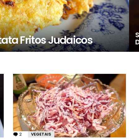
S
tata Fritos Judaicos
D
2
Comentários
VEGETAIS