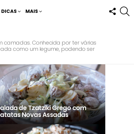
FOLLOW
P
DICAS
MAIS
US
m camadas. Conhecida por ter várias
é usada como um legume, podendo ser
alada de Tzatziki Grego com
atatas Novas Assadas