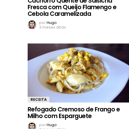
Cachorro Quente de Salsicha
Fresca com Queijo Flamengo e
Cebola Caramelizada
por
Hugo
3 meses atrás
RECEITA
Refogado Cremoso de Frango e
Milho com Esparguete
por
Hugo