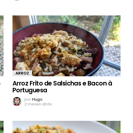
ARROZ
o
Arroz Frito de Salsichas e Bacon à
Portuguesa
por
Hugo
2 meses atrás