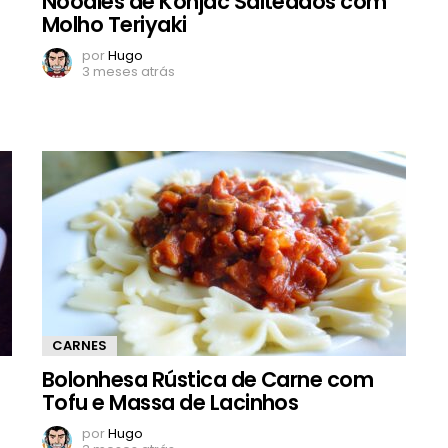
Noodles de Konjac Salteados com
Molho Teriyaki
por
Hugo
3 meses atrás
CARNES
Bolonhesa Rústica de Carne com
Tofu e Massa de Lacinhos
por
Hugo