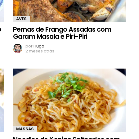
AVES
o
Pernas de Frango Assadas com
Garam Masala e Piri-Piri
por
Hugo
2 meses atrás
MASSAS