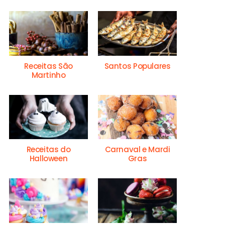
Receitas São
Santos Populares
Martinho
Receitas do
Carnaval e Mardi
Halloween
Gras