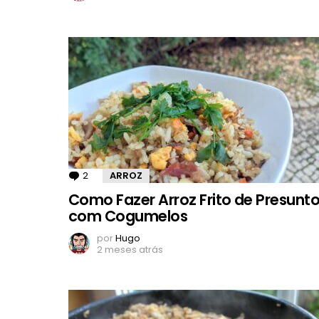
2
Comentários
ARROZ
Como Fazer Arroz Frito de Presunt
com Cogumelos
por
Hugo
2 meses atrás