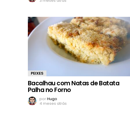
3 meses atrás
PEIXES
Bacalhau com Natas de Batata
Palha no Forno
por
Hugo
4 meses atrás