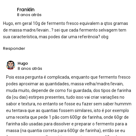
Franklin
8 anos atrás
Hugo, em geral 10g de fermento fresco equivalem a qtos gramas
de massa madre/levain…? sei que cada fermento selvagem tem
sua característica, mas podes dar uma referência? obg
Responder
Hugo
8 anos atrás
Pois essa pergunta é complicada, enquanto que fermento fresco
podes aproximar as quantidades, massa velha/madre/levain,
muda muito, depende de como foi guardada, dos tipos de farinha
da (ou das) estirpes presentes, tudo isso vai criar variações no
sabor e textura, no entanto se fosse eu fazer sem saber hummm
eu tentava que as quantias fossem similares, isto é por exemplo
uma receita que pede 1 pão com 600gr de farinha, onde 60gr de
farinha são usadas para dissolver e preparar o fermento para a
massa (na quantia correta para 600gr de farinha), então se eu