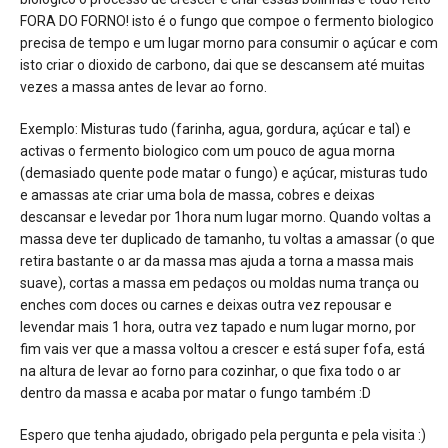
FORA DO FORNO! isto é o fungo que compoe o fermento biologico
precisa de tempo e um lugar morno para consumir o açúcar e com
isto criar o dioxido de carbono, dai que se descansem até muitas
vezes a massa antes de levar ao forno.
Exemplo: Misturas tudo (farinha, agua, gordura, açúcar e tal) e
activas o fermento biologico com um pouco de agua morna
(demasiado quente pode matar o fungo) e açúcar, misturas tudo
e amassas ate criar uma bola de massa, cobres e deixas
descansar e levedar por 1hora num lugar morno. Quando voltas a
massa deve ter duplicado de tamanho, tu voltas a amassar (o que
retira bastante o ar da massa mas ajuda a torna a massa mais
suave), cortas a massa em pedaços ou moldas numa trança ou
enches com doces ou carnes e deixas outra vez repousar e
levendar mais 1 hora, outra vez tapado e num lugar morno, por
fim vais ver que a massa voltou a crescer e está super fofa, está
na altura de levar ao forno para cozinhar, o que fixa todo o ar
dentro da massa e acaba por matar o fungo também :D
Espero que tenha ajudado, obrigado pela pergunta e pela visita :)