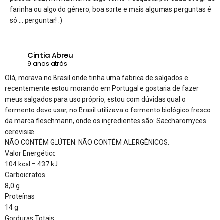
farinha ou algo do género, boa sorte e mais algumas perguntas é
só … perguntar! :)
Cintia Abreu
9 anos atrás
Olá, morava no Brasil onde tinha uma fabrica de salgados e
recentemente estou morando em Portugal e gostaria de fazer
meus salgados para uso próprio, estou com dúvidas qual o
fermento devo usar, no Brasil utilizava o fermento biológico fresco
da marca fleschmann, onde os ingredientes são: Saccharomyces
cerevisiæ.
NÃO CONTÉM GLÚTEN. NÃO CONTÉM ALERGÊNICOS.
Valor Energético
104 kcal = 437 kJ
Carboidratos
8,0 g
Proteínas
14 g
Gorduras Totais