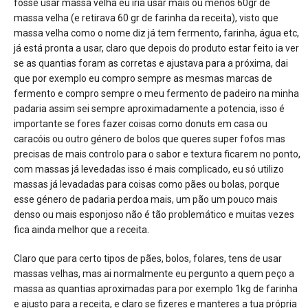
fosse usar massa velha eu iria usar mais ou menos 60gr de
massa velha (e retirava 60 gr de farinha da receita), visto que
massa velha como o nome diz já tem fermento, farinha, água etc,
já está pronta a usar, claro que depois do produto estar feito ia ver
se as quantias foram as corretas e ajustava para a próxima, dai
que por exemplo eu compro sempre as mesmas marcas de
fermento e compro sempre o meu fermento de padeiro na minha
padaria assim sei sempre aproximadamente a potencia, isso é
importante se fores fazer coisas como donuts em casa ou
caracóis ou outro género de bolos que queres super fofos mas
precisas de mais controlo para o sabor e textura ficarem no ponto,
com massas já levedadas isso é mais complicado, eu só utilizo
massas já levadadas para coisas como pães ou bolas, porque
esse género de padaria perdoa mais, um pão um pouco mais
denso ou mais esponjoso não é tão problemático e muitas vezes
fica ainda melhor que a receita.
Claro que para certo tipos de pães, bolos, folares, tens de usar
massas velhas, mas ai normalmente eu pergunto a quem peço a
massa as quantias aproximadas para por exemplo 1kg de farinha
e ajusto para a receita, e claro se fizeres e manteres a tua própria