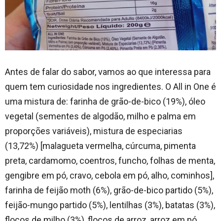
Antes de falar do sabor, vamos ao que interessa para
quem tem curiosidade nos ingredientes. O All in One é
uma mistura de: farinha de grão-de-bico (19%), óleo
vegetal (sementes de algodão, milho e palma em
proporções variáveis), mistura de especiarias
(13,72%) [malagueta vermelha, cúrcuma, pimenta
preta, cardamomo, coentros, funcho, folhas de menta,
gengibre em pó, cravo, cebola em pó, alho, cominhos],
farinha de feijão moth (6%), grão-de-bico partido (5%),
feijão-mungo partido (5%), lentilhas (3%), batatas (3%),
flocos de milho (3%), flocos de arroz, arroz em pó,