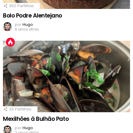
362
Partilhas
Bolo Podre Alentejano
por
Hugo
6 anos atrás
33
Partilhas
Mexilhões à Bulhão Pato
por
Hugo
2 anos atrás