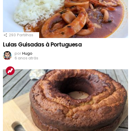
293
Partilhas
Lulas Guisadas à Portuguesa
por
Hugo
6 anos atrás