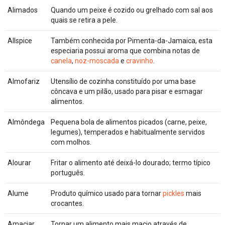
Alimados
Quando um peixe é cozido ou grelhado com sal aos
quais se retira a pele.
Allspice
Também conhecida por Pimenta-da-Jamaica, esta
especiaria possui aroma que combina notas de
canela
,
noz-moscada
e
cravinho
.
Almofariz
Utensílio de cozinha constituído por uma base
côncava e um pilão, usado para pisar e esmagar
alimentos.
Almôndega
Pequena bola de alimentos picados (carne, peixe,
legumes), temperados e habitualmente servidos
com molhos.
Alourar
Fritar o alimento até deixá-lo dourado; termo típico
português.
Alume
Produto químico usado para tornar
pickles
mais
crocantes.
Amaciar
Tornar um alimento mais macio através de