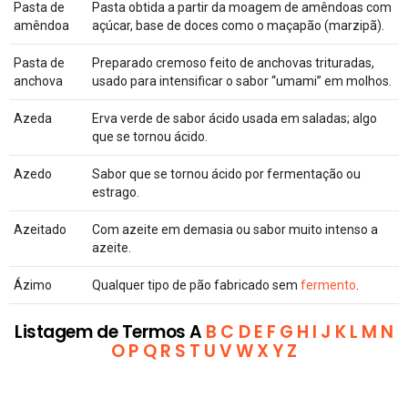
Pasta de
Pasta obtida a partir da moagem de amêndoas com
amêndoa
açúcar, base de doces como o maçapão (marzipã).
Pasta de
Preparado cremoso feito de anchovas trituradas,
anchova
usado para intensificar o sabor “umami” em molhos.
Azeda
Erva verde de sabor ácido usada em saladas; algo
que se tornou ácido.
Azedo
Sabor que se tornou ácido por fermentação ou
estrago.
Azeitado
Com azeite em demasia ou sabor muito intenso a
azeite.
Ázimo
Qualquer tipo de pão fabricado sem
fermento
.
Listagem de Termos A
B
C
D
E
F
G
H
I
J
K
L
M
N
O
P
Q
R
S
T
U
V
W
X
Y
Z