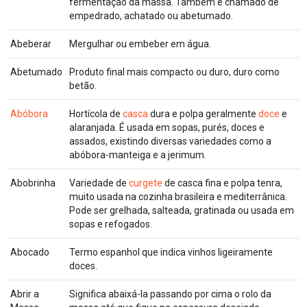
fermentação da massa. Também é chamado de
empedrado, achatado ou abetumado.
Abeberar
Mergulhar ou embeber em água.
Abetumado
Produto final mais compacto ou duro, duro como
betão.
Abóbora
Hortícola de
casca
dura e polpa geralmente
doce
e
alaranjada. É usada em sopas, purés, doces e
assados, existindo diversas variedades como a
abóbora-manteiga e a jerimum.
Abobrinha
Variedade de
curgete
de casca fina e polpa tenra,
muito usada na cozinha brasileira e mediterrânica.
Pode ser grelhada, salteada, gratinada ou usada em
sopas e refogados.
Abocado
Termo espanhol que indica vinhos ligeiramente
doces.
Abrir a
Significa abaixá-la passando por cima o rolo da