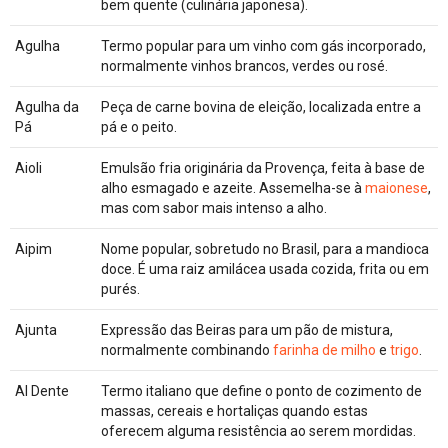
bem quente (culinária japonesa).
Agulha
Termo popular para um vinho com gás incorporado,
normalmente vinhos brancos, verdes ou rosé.
Agulha da
Peça de carne bovina de eleição, localizada entre a
Pá
pá e o peito.
Aioli
Emulsão fria originária da Provença, feita à base de
alho esmagado e azeite. Assemelha-se à
maionese
,
mas com sabor mais intenso a alho.
Aipim
Nome popular, sobretudo no Brasil, para a mandioca
doce. É uma raiz amilácea usada cozida, frita ou em
purés.
Ajunta
Expressão das Beiras para um pão de mistura,
normalmente combinando
farinha de milho
e
trigo
.
Al Dente
Termo italiano que define o ponto de cozimento de
massas, cereais e hortaliças quando estas
oferecem alguma resistência ao serem mordidas.