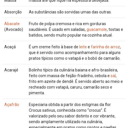
Massa
massa até que fique na espessura desejada.
Absorção
As substâncias são sorvidas umas das outras.
Abacate
Fruto de polpa cremosa e rica em gorduras
(Avocado)
saudáveis. É usado em saladas,
guacamole
, tostas e
batidos, sendo muito popular na cozinha atual.
Acaçá
É um creme feito à base de
leite
e
farinha de arroz
,
que é servido como acompanhamento para alguns
pratos típicos como o vatapá e o bobó de camarão.
Acarajé
Bolinho típico da culinária baiana e afro-brasileira,
feito com massa de feijão-fradinho, cebola e
sal
,
frito em azeite de dendê. É servido aberto ao meio e
recheado com vatapá, caruru, camarão seco e
pimenta.
Açafrão
Especiaria obtida a partir dos estigmas da flor
Crocus sativus, conhecida como “crocus”. É
valorizado pelo seu sabor distinto e cor vibrante,
sendo amplamente utilizado na culinária,
especialmente em pratos como risotos e paellas.