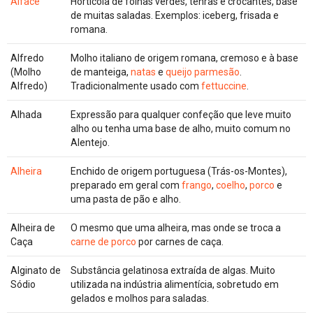
Alface
Hortícola de folhas verdes, tenras e crocantes, base
de muitas saladas. Exemplos: iceberg, frisada e
romana.
Alfredo
Molho italiano de origem romana, cremoso e à base
(Molho
de manteiga,
natas
e
queijo parmesão
.
Alfredo)
Tradicionalmente usado com
fettuccine
.
Alhada
Expressão para qualquer confeção que leve muito
alho ou tenha uma base de alho, muito comum no
Alentejo.
Alheira
Enchido de origem portuguesa (Trás-os-Montes),
preparado em geral com
frango
,
coelho
,
porco
e
uma pasta de pão e alho.
Alheira de
O mesmo que uma alheira, mas onde se troca a
Caça
carne de porco
por carnes de caça.
Alginato de
Substância gelatinosa extraída de algas. Muito
Sódio
utilizada na indústria alimentícia, sobretudo em
gelados e molhos para saladas.