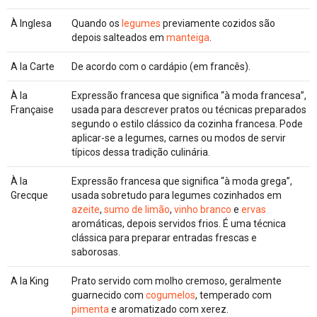
À Inglesa
Quando os
legumes
previamente cozidos são
depois salteados em
manteiga
.
A la Carte
De acordo com o cardápio (em francês).
À la
Expressão francesa que significa “à moda francesa”,
Française
usada para descrever pratos ou técnicas preparados
segundo o estilo clássico da cozinha francesa. Pode
aplicar-se a legumes, carnes ou modos de servir
típicos dessa tradição culinária.
À la
Expressão francesa que significa “à moda grega”,
Grecque
usada sobretudo para legumes cozinhados em
azeite
,
sumo de limão
,
vinho branco
e
ervas
aromáticas, depois servidos frios. É uma técnica
clássica para preparar entradas frescas e
saborosas.
A la King
Prato servido com molho cremoso, geralmente
guarnecido com
cogumelos
, temperado com
pimenta
e aromatizado com xerez.