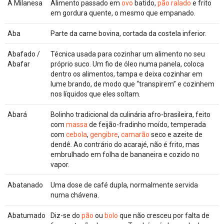
À Milanesa
Alimento passado em
ovo
batido,
pão ralado
e frito
em gordura quente, o mesmo que empanado.
Aba
Parte da carne bovina, cortada da costela inferior.
Abafado /
Técnica usada para cozinhar um alimento no seu
Abafar
próprio suco. Um fio de óleo numa panela, coloca
dentro os alimentos, tampa e deixa cozinhar em
lume brando, de modo que “transpirem” e cozinhem
nos líquidos que eles soltam.
Abará
Bolinho tradicional da culinária afro-brasileira, feito
com
massa
de feijão-fradinho moído, temperada
com
cebola
,
gengibre
,
camarão
seco e azeite de
dendê. Ao contrário do acarajé, não é frito, mas
embrulhado em folha de bananeira e cozido no
vapor.
Abatanado
Uma dose de café dupla, normalmente servida
numa chávena.
Abatumado
Diz-se do
pão
ou
bolo
que não cresceu por falta de