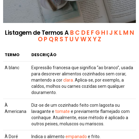
Listagem de Termos A
B
C
D
E
F
G
H
I
J
K
L
M
N
O
P
Q
R
S
T
U
V
W
X
Y
Z
TERMO
DESCRIÇÃO
A blanc
Expressão francesa que significa “ao branco”, usada
para descrever alimentos cozinhados sem corar,
mantendo a cor
clara
. Aplica-se, por exemplo, a
caldos, molhos ou carnes cozidas sem qualquer
douramento.
À
Diz-se de um cozinhado feito com lagosta ou
Americana
lavagante e
tomate
e previamente flamejado com
conhaque. Atualmente, esse método é aplicado a
outros peixes, moluscos ou mariscos.
À Doré
Indica o alimento
empanado
e frito.