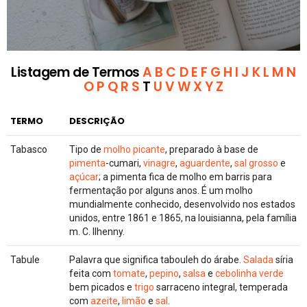
Listagem de Termos
A
B
C
D
E
F
G
H
I
J
K
L
M
N
O
P
Q
R
S
T
U
V
W
X
Y
Z
TERMO
DESCRIÇÃO
Tabasco
Tipo de
molho picante
, preparado à base de
pimenta
-cumari,
vinagre
,
aguardente
,
sal grosso
e
açúcar
; a pimenta fica de molho em barris para
fermentação por alguns anos. É um molho
mundialmente conhecido, desenvolvido nos estados
unidos, entre 1861 e 1865, na louisianna, pela família
m. C. Ilhenny.
Tabule
Palavra que significa tabouleh do árabe.
Salada
síria
feita com
tomate
,
pepino
,
salsa
e
cebolinha verde
bem picados e
trigo
sarraceno integral, temperada
com
azeite
,
limão
e
sal
.