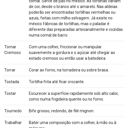
comal. Serve de pão no méxico. As tortilhas variam
de cor, desde o branco até o amarelo. Nas aldeias
poderão ser encontradas tortilhas vermelhas ou
azuis, feitas com milho selvagem. Já existe no
méxico fábricas de tortilhas, mas o paladar é
diferente das preparadas artesanalmente e cozidas
numa comal de barro.
Tornar
Com uma colher, friccionar ou manipular
Cremoso
suavemente a gordura e o açúcar até chegar ao
estado cremoso ou então usar a batedeira.
Torrar
Corar ao forno, na torradeira ou sobre brasa.
Tostada
Tortilha frita até ficar crocante.
Tostar
Escurecer a superfície rapidamente sob alto calor,
como numa frigideira quente ou no forno.
Tournedo
Bife grosso, redondo, de filé mignon.
Trabalhar
Bater uma composição com a colher, à mão ou à