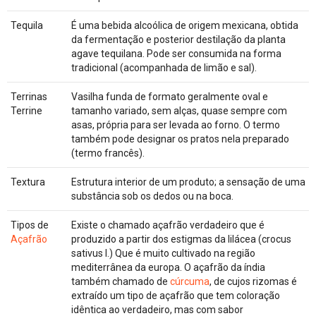
Tequila
É uma bebida alcoólica de origem mexicana, obtida
da fermentação e posterior destilação da planta
agave tequilana. Pode ser consumida na forma
tradicional (acompanhada de limão e sal).
Terrinas
Vasilha funda de formato geralmente oval e
Terrine
tamanho variado, sem alças, quase sempre com
asas, própria para ser levada ao forno. O termo
também pode designar os pratos nela preparado
(termo francês).
Textura
Estrutura interior de um produto; a sensação de uma
substância sob os dedos ou na boca.
Tipos de
Existe o chamado açafrão verdadeiro que é
Açafrão
produzido a partir dos estigmas da lilácea (crocus
sativus l.) Que é muito cultivado na região
mediterrânea da europa. O açafrão da índia
também chamado de
cúrcuma
, de cujos rizomas é
extraído um tipo de açafrão que tem coloração
idêntica ao verdadeiro, mas com sabor