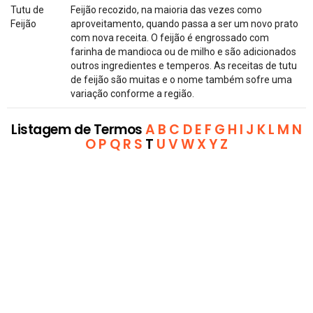
Tutu de
Feijão recozido, na maioria das vezes como
Feijão
aproveitamento, quando passa a ser um novo prato
com nova receita. O feijão é engrossado com
farinha de mandioca ou de milho e são adicionados
outros ingredientes e temperos. As receitas de tutu
de feijão são muitas e o nome também sofre uma
variação conforme a região.
Listagem de Termos
A
B
C
D
E
F
G
H
I
J
K
L
M
N
O
P
Q
R
S
T
U
V
W
X
Y
Z