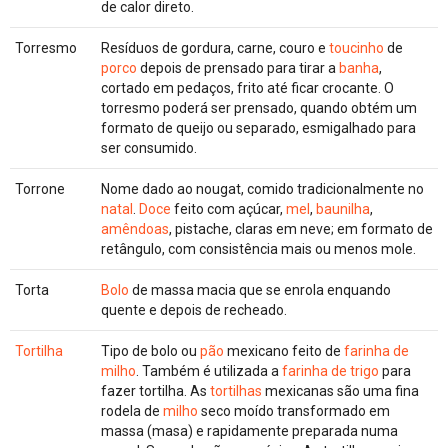
de calor direto.
Torresmo
Resíduos de gordura, carne, couro e
toucinho
de
porco
depois de prensado para tirar a
banha
,
cortado em pedaços, frito até ficar crocante. O
torresmo poderá ser prensado, quando obtém um
formato de queijo ou separado, esmigalhado para
ser consumido.
Torrone
Nome dado ao nougat, comido tradicionalmente no
natal
.
Doce
feito com açúcar,
mel
,
baunilha
,
amêndoas
, pistache, claras em neve; em formato de
retângulo, com consistência mais ou menos mole.
Torta
Bolo
de massa macia que se enrola enquando
quente e depois de recheado.
Tortilha
Tipo de bolo ou
pão
mexicano feito de
farinha de
milho
. Também é utilizada a
farinha de trigo
para
fazer tortilha. As
tortilhas
mexicanas são uma fina
rodela de
milho
seco moído transformado em
massa (masa) e rapidamente preparada numa