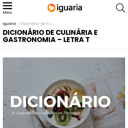
P
Menu
You are here:
Iguaria
Dicionário de Culinária e Gastronomia – Letra T
DICIONÁRIO DE CULINÁRIA E
GASTRONOMIA – LETRA T