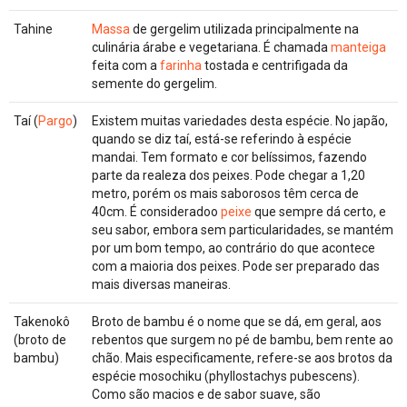
Tahine
Massa
de gergelim utilizada principalmente na
culinária árabe e vegetariana. É chamada
manteiga
feita com a
farinha
tostada e centrifigada da
semente do gergelim.
Taí (
Pargo
)
Existem muitas variedades desta espécie. No japão,
quando se diz taí, está-se referindo à espécie
mandai. Tem formato e cor belíssimos, fazendo
parte da realeza dos peixes. Pode chegar a 1,20
metro, porém os mais saborosos têm cerca de
40cm. É consideradoo
peixe
que sempre dá certo, e
seu sabor, embora sem particularidades, se mantém
por um bom tempo, ao contrário do que acontece
com a maioria dos peixes. Pode ser preparado das
mais diversas maneiras.
Takenokô
Broto de bambu é o nome que se dá, em geral, aos
(broto de
rebentos que surgem no pé de bambu, bem rente ao
bambu)
chão. Mais especificamente, refere-se aos brotos da
espécie mosochiku (phyllostachys pubescens).
Como são macios e de sabor suave, são