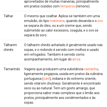
aproveitados de muitas maneiras, principalmente
em pratos cozidos com
temperos
(nimono).
Talhar
O mesmo que coalhar. Aplica-se também em uma
emulsão, do tipo
maionese
, quando desanda e o
ovo
se separa do óleo, ou a um creme que, sendo
submetido ao calor excessivo, coagula, e o ovo se
separa do soro.
Talharim
O talharim chinês achatado é geralmente usado nas
chinês
sopas, e o redondo é servido com molhos e usado
em refogados. Também é servido como
acompanhamento, em lugar do
arroz
.
Tamarindo
Vagens que produzem uma substância
castanha
,
ligeiramente pegajosa, usada em pratos da culinária
portuguesa (
caril
), indiana e do extremo oriente,
sendo vital em chutneys. Geralmente é encontrado
seco ou ao natural. Tem um gosto amargo, que
proporciona sabor mais complexo que o limão aos
pratos, principalmente aos condimentados e às
sopas.