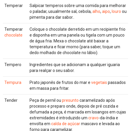
Temperar
Salpicar temperos sobre uma comida para melhorar
o paladar, usualmente sal, cebola,
alho
,
aipo
,
louro
ou
pimenta para dar sabor..
Temperar
Coloque o chocolate derretido em um recipiente frio
chocolate
e disponha em uma panela ou tigela com um pouco
de água fria. Mexa o chocolate até baixar a
temperatura e ficar morno (para saber, toque um
dedo molhado de chocolate no lábio).
Tempero
Ingredientes que se adicionam a qualquer iguaria
para realçar o seu sabor.
Tempura
Prato japonês de frutos do mar e
vegetais
passados
em massa para fritar.
Tender
Peça de pernil ou
presunto
caramelizado após
processo e preparo onde, depois de pré cozida e
defumada a peça, é marcada em losangos em cujas
extremidades é introduzido um
cravo
-da-índia e
envolta em
calda de açúcar
mascavo e levada ao
forno para caramelizar.