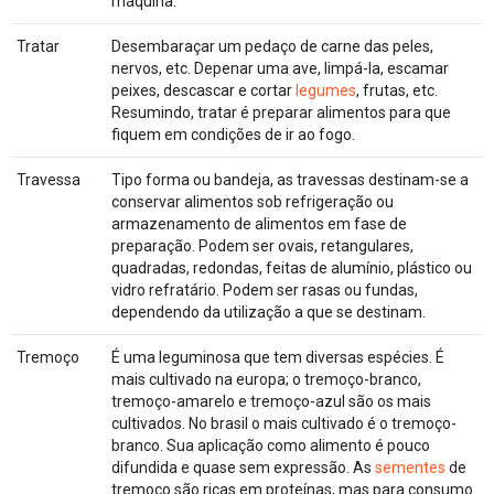
máquina.
Tratar
Desembaraçar um pedaço de carne das peles,
nervos, etc. Depenar uma ave, limpá-la, escamar
peixes, descascar e cortar
legumes
, frutas, etc.
Resumindo, tratar é preparar alimentos para que
fiquem em condições de ir ao fogo.
Travessa
Tipo forma ou bandeja, as travessas destinam-se a
conservar alimentos sob refrigeração ou
armazenamento de alimentos em fase de
preparação. Podem ser ovais, retangulares,
quadradas, redondas, feitas de alumínio, plástico ou
vidro refratário. Podem ser rasas ou fundas,
dependendo da utilização a que se destinam.
Tremoço
É uma leguminosa que tem diversas espécies. É
mais cultivado na europa; o tremoço-branco,
tremoço-amarelo e tremoço-azul são os mais
cultivados. No brasil o mais cultivado é o tremoço-
branco. Sua aplicação como alimento é pouco
difundida e quase sem expressão. As
sementes
de
tremoço são ricas em proteínas, mas para consumo