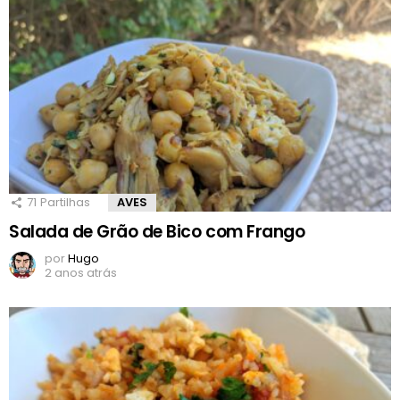
71
Partilhas
AVES
Salada de Grão de Bico com Frango
por
Hugo
2 anos atrás