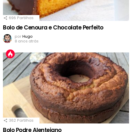
696
Partilhas
Bolo de Cenoura e Chocolate Perfeito
por
Hugo
8 anos atrás
362
Partilhas
Bolo Podre Alentejano