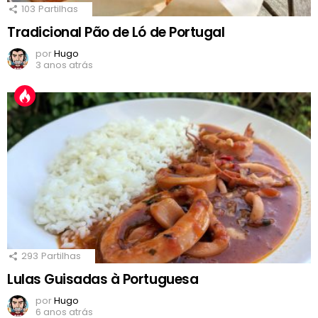
103
Partilhas
Tradicional Pão de Ló de Portugal
por
Hugo
3 anos atrás
293
Partilhas
Lulas Guisadas à Portuguesa
por
Hugo
6 anos atrás