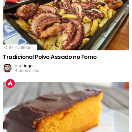
97
Partilhas
Tradicional Polvo Assado no Forno
por
Hugo
4 anos atrás