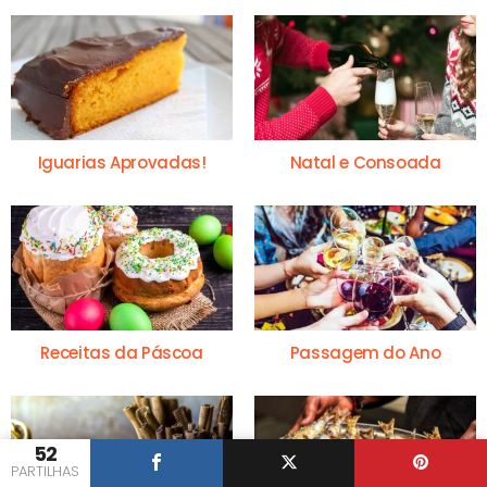
Iguarias Aprovadas!
Natal e Consoada
Receitas da Páscoa
Passagem do Ano
52
PARTILHAS