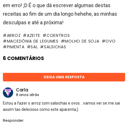
em erro! ;D É o que dá escrever algumas destas
receitas ao fim de um dia longo hehehe, as minhas
desculpas e até a próxima!
ARROZ
AZEITE
COENTROS
MACEDÓNIA DE LEGUMES
MOLHO DE SOJA
OVO
PIMENTA
SAL
SALSICHAS
6 COMENTÁRIOS
DEIXA UMA RESPOSTA
Carla
8 anos atrás
Estou a fazer o arroz com salsichas e ovos. ..vamos ver se me sai
assim tao delecioso como este aparenta;)
Responder