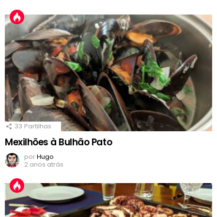
33
Partilhas
Mexilhões à Bulhão Pato
por
Hugo
2 anos atrás