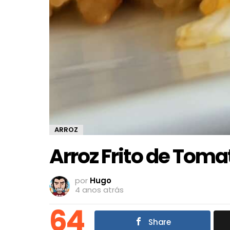
ARROZ
Arroz Frito de Toma
por
Hugo
4 anos atrás
64
Share