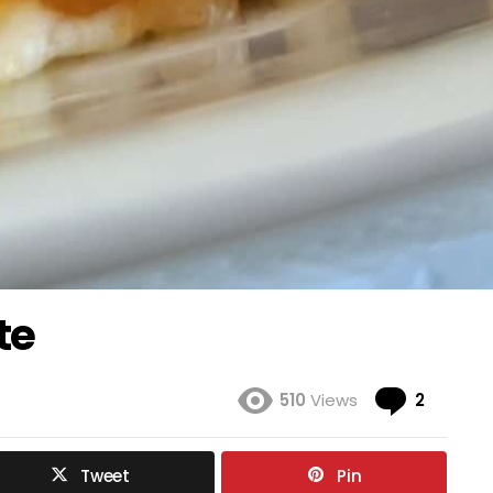
te
Coment
510
Views
2
Tweet
Pin