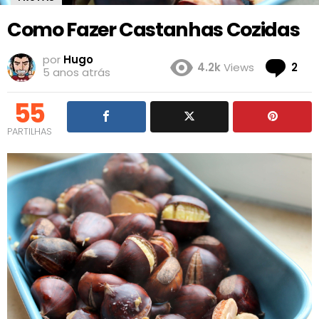
Como Fazer Castanhas Cozidas
por
Hugo
Co
4.2k
Views
2
5 anos atrás
55
PARTILHAS