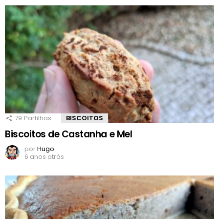
79
Partilhas
BISCOITOS
Biscoitos de Castanha e Mel
por
Hugo
6 anos atrás