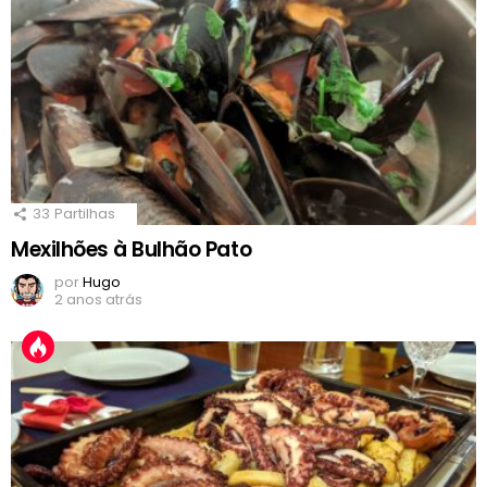
33
Partilhas
Mexilhões à Bulhão Pato
por
Hugo
2 anos atrás