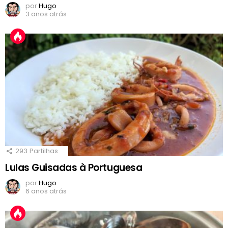
por
Hugo
3 anos atrás
293
Partilhas
Lulas Guisadas à Portuguesa
por
Hugo
6 anos atrás