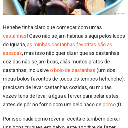
Hehehe tinha claro que começar com umas
castanhas
! Caso não sejam habituais aqui pelos lados
do Iguaria,
as minhas castanhas favoritas são as
assadas
, mas isso não quer dizer que as castanhas
cozidas não sejam boas, aliás muitos pratos de
castanhas, inclusive
o bolo de castanhas
(um dos
meus bolos favoritos de todos os tempos hehehehe),
precisam de levar castanhas cozidas, ou muitas
vezes tens de levar a água a ferver para pelar estas
antes de pôr no forno com um belo naco de
porco
;D
Por isso nada como rever a receita e também deixar
uns bons truques em baixo, este ano tive de fazer