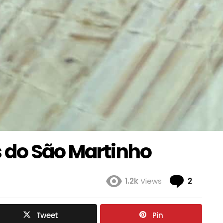
 do São Martinho
Coment
1.2k
Views
2
Tweet
Pin