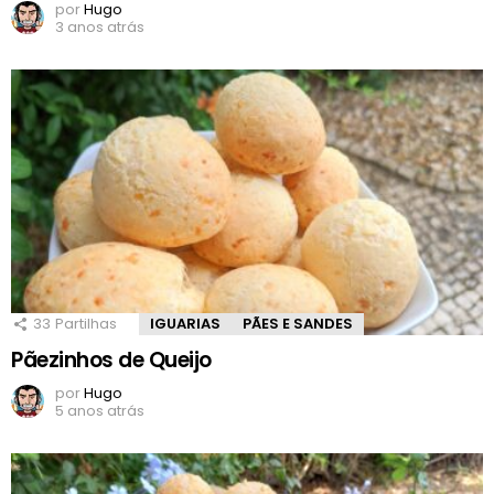
por
Hugo
3 anos atrás
33
Partilhas
IGUARIAS
PÃES E SANDES
Pãezinhos de Queijo
por
Hugo
5 anos atrás