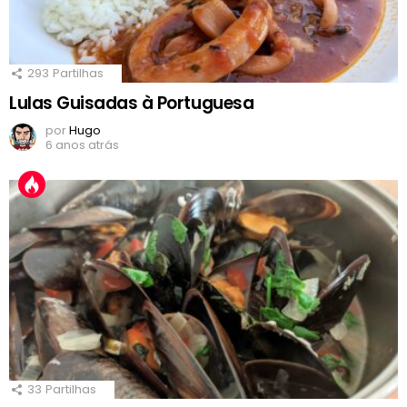
293
Partilhas
Lulas Guisadas à Portuguesa
por
Hugo
6 anos atrás
33
Partilhas