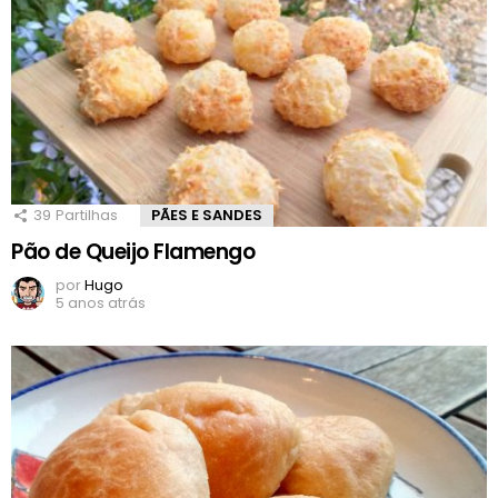
39
Partilhas
PÃES E SANDES
Pão de Queijo Flamengo
por
Hugo
5 anos atrás