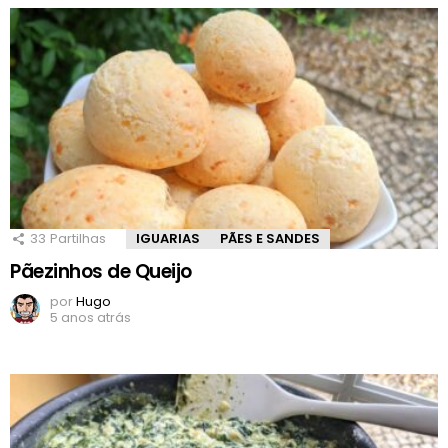
33
Partilhas
IGUARIAS
PÃES E SANDES
Pãezinhos de Queijo
por
Hugo
5 anos atrás