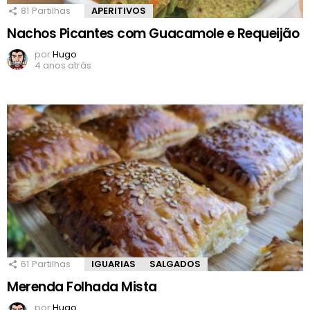
81
Partilhas
APERITIVOS
Nachos Picantes com Guacamole e Requeijão
por
Hugo
4 anos atrás
61
Partilhas
IGUARIAS
SALGADOS
Merenda Folhada Mista
por
Hugo