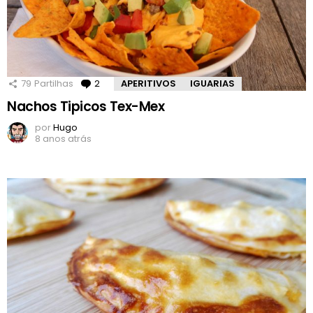
79
Partilhas
2
Comentários
APERITIVOS
IGUARIAS
Nachos Tipicos Tex-Mex
por
Hugo
8 anos atrás