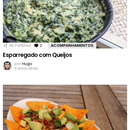
46
Partilhas
2
Comentários
ACOMPANHAMENTOS
Esparregado com Queijos
por
Hugo
6 anos atrás