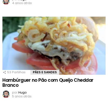
4 anos atrás
53
Partilhas
PÃES E SANDES
Hambúrguer no Pão com Queijo Cheddar
Branco
por
Hugo
5 anos atrás