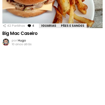
42
Partilhas
4
Comentários
IGUARIAS
PÃES E SANDES
Big Mac Caseiro
por
Hugo
10 anos atrás