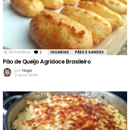
56
Partilhas
2
Comentários
IGUARIAS
PÃES E SANDES
Pão de Queijo Agridoce Brasileiro
por
Hugo
3 anos atrás