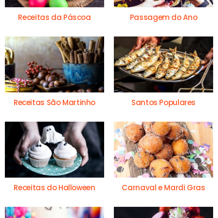
Receitas da Páscoa
Passagem do Ano
Receitas São Martinho
Santos Populares
Receitas do Halloween
Carnaval e Mardi Gras