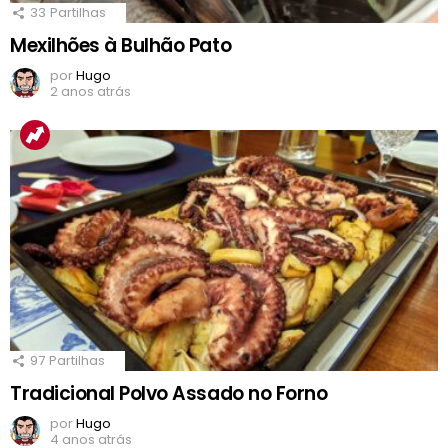
33
Partilhas
Mexilhões à Bulhão Pato
por
Hugo
2 anos atrás
97
Partilhas
Tradicional Polvo Assado no Forno
por
Hugo
4 anos atrás