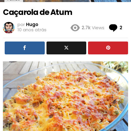
Caçarola de Atum
por
Hugo
Co
2.7k
Views
2
10 anos atrás