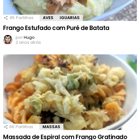
45
Partilhas
AVES
IGUARIAS
Frango Estufado com Puré de Batata
por
Hugo
2 anos atrás
66
Partilhas
MASSAS
Massada de Espiral com Frango Gratinado