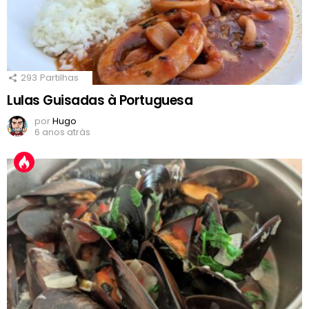
293
Partilhas
Lulas Guisadas à Portuguesa
por
Hugo
6 anos atrás