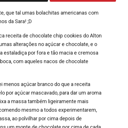
te, que tal umas bolachitas americanas com
nos da Sara! ;D
ca receita de chocolate chip cookies do Alton
umas alterações no açúcar e chocolate, e o
cha estaladiça por fora e tão macia e cremosa
a boca, com aqueles nacos de chocolate
ei menos açúcar branco do que a receita
arelo por açúcar mascavado, para dar um aroma
eixa a massa também ligeiramente mais
 recomendo mesmo a todos experimentarem,
ssa, ao polvilhar por cima depois de
ens um monte de chocolate por cima de cada