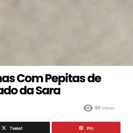
as Com Pepitas de
do da Sara
90
Views
Tweet
Pin