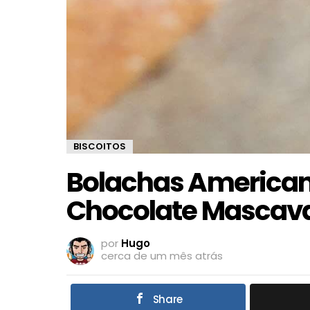
BISCOITOS
Bolachas American
Chocolate Mascava
por
Hugo
cerca de um mês atrás
Share