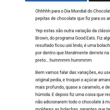
Ohhhhh para o Dia Mundial do Chocola
pepitas de chocolate que fiz para os a
Yep estas são outra variação da clássi
Brown, do programa Good Eats. Fiz alg
resultado ficou uiiii lindo, é uma bola
por dentro que literalmente derrete n
preto… hummmm hummmm
Bem vamos falar das variações, eu us
original pedia, e troquei o açúcar am
mais profundo, quase a caramelo, e d
húmida. E depois fiz uma coisa que
não adicionarem todo o chocolate á ma
moldares as bolachas, garantes que t