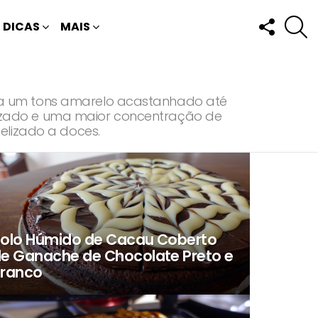
FOLLOW
P
DICAS
MAIS
US
ta um tons amarelo acastanhado até
izado e uma maior concentração de
elizado a doces.
olo Húmido de Cacau Coberto
e Ganache de Chocolate Preto e
ranco