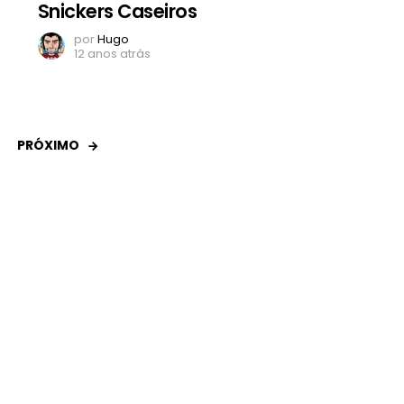
Snickers Caseiros
por
Hugo
12 anos atrás
PRÓXIMO