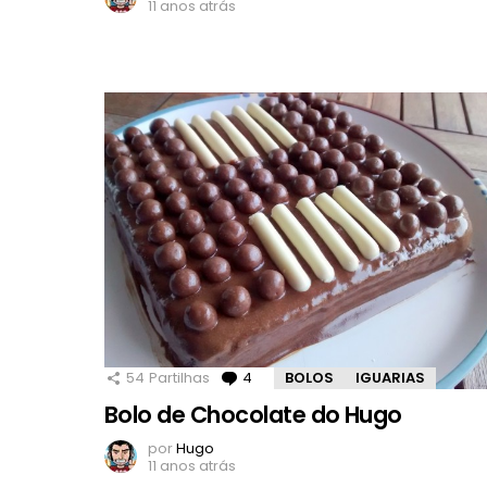
11 anos atrás
54
Partilhas
4
Comentários
BOLOS
IGUARIAS
Bolo de Chocolate do Hugo
por
Hugo
11 anos atrás