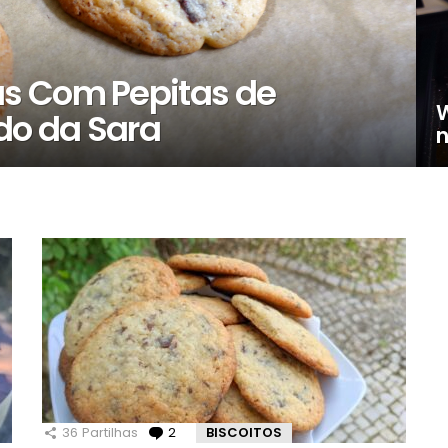
s Com Pepitas de
W
o da Sara
n
36
Partilhas
2
Comentários
BISCOITOS