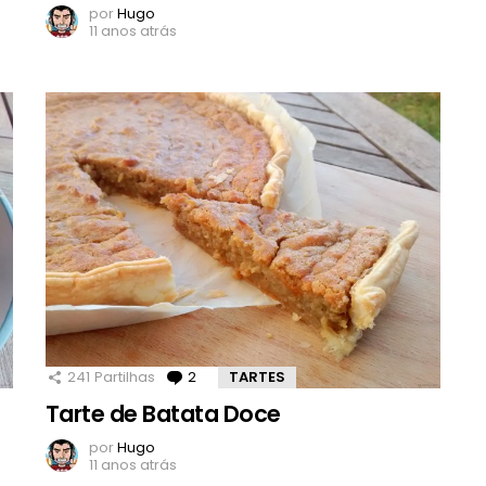
por
Hugo
11 anos atrás
241
Partilhas
2
Comentários
TARTES
Tarte de Batata Doce
por
Hugo
11 anos atrás