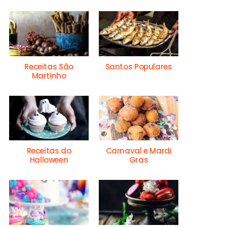
Receitas São
Santos Populares
Martinho
Receitas do
Carnaval e Mardi
Halloween
Gras