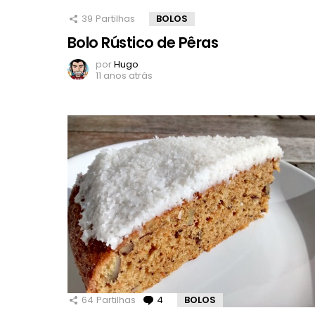
39
Partilhas
BOLOS
Bolo Rústico de Pêras
por
Hugo
11 anos atrás
64
Partilhas
4
Comentários
BOLOS