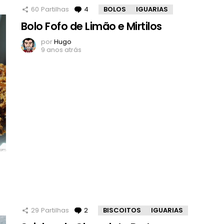
60
Partilhas
4
Comentários
BOLOS
IGUARIAS
Bolo Fofo de Limão e Mirtilos
por
Hugo
9 anos atrás
29
Partilhas
2
Comentários
BISCOITOS
IGUARIAS