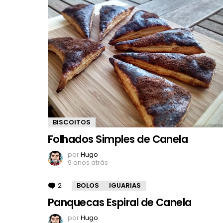
BISCOITOS
Folhados Simples de Canela
por
Hugo
9 anos atrás
2
Comentários
BOLOS
IGUARIAS
Panquecas Espiral de Canela
por
Hugo