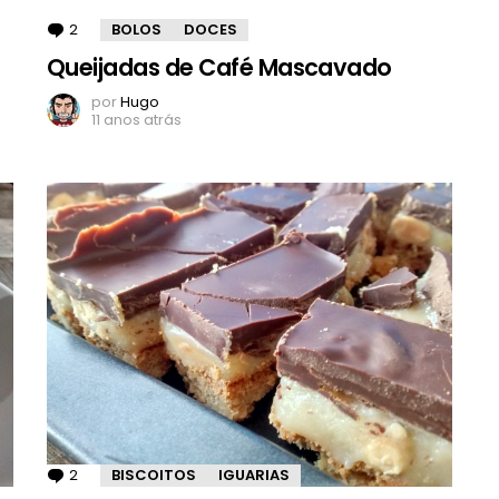
2
Comentários
BOLOS
DOCES
Queijadas de Café Mascavado
por
Hugo
11 anos atrás
2
Comentários
BISCOITOS
IGUARIAS