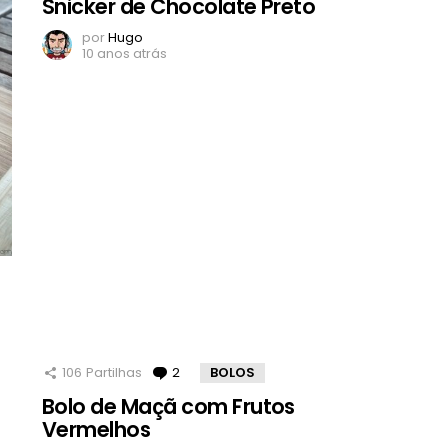
Snicker de Chocolate Preto
por
Hugo
10 anos atrás
106
Partilhas
2
Comentários
BOLOS
Bolo de Maçã com Frutos
Vermelhos