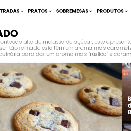
TRADAS
PRATOS
SOBREMESAS
PRODUTOS
ADO
onteúdo alto de molasso de açúcar, este apresen
ser tão refinado este têm um aroma mais caramel
culinária para dar um aroma mais “rústico” e caram
B
d
B