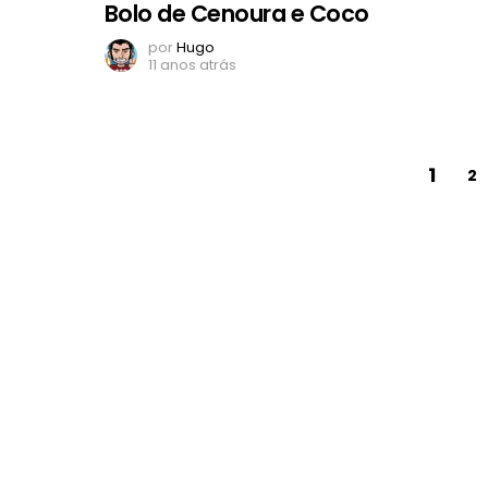
Bolo de Cenoura e Coco
por
Hugo
11 anos atrás
1
2