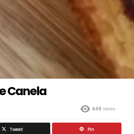
e Canela
449
Views
Tweet
Pin