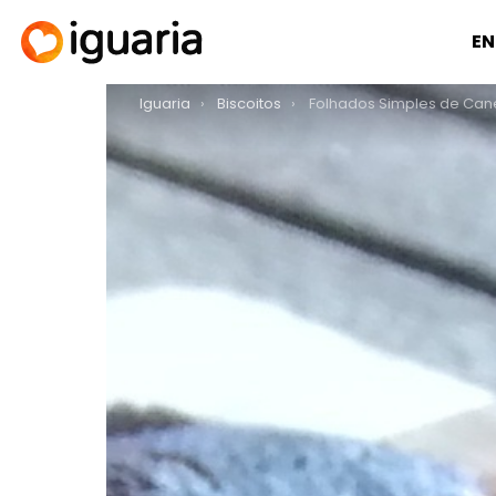
EN
You are here:
Iguaria
Biscoitos
Folhados Simples de Can