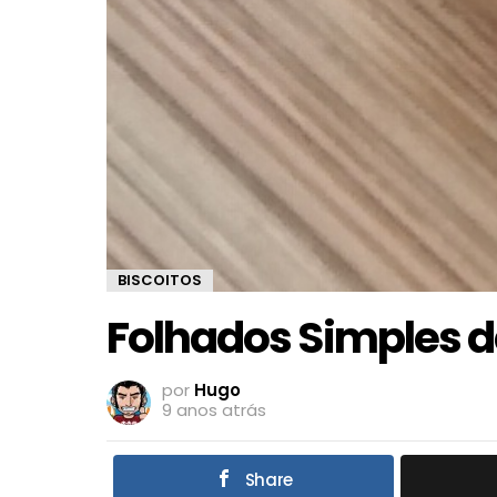
BISCOITOS
Folhados Simples d
por
Hugo
9 anos atrás
Share