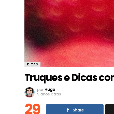
DICAS
Truques e Dicas c
por
Hugo
9 anos atrás
29
Share