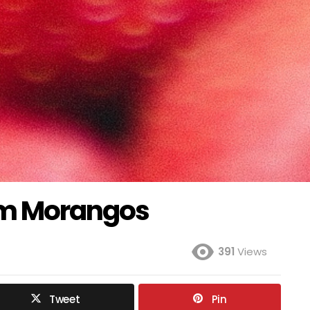
om Morangos
391
Views
Tweet
Pin