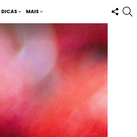
FOLLOW
P
DICAS
MAIS
US